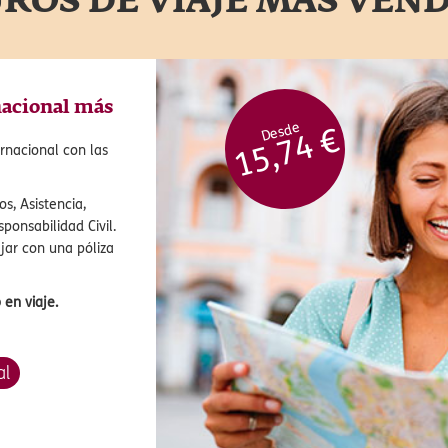
ROS DE VIAJE MÁS VEN
App Air 
nacional más
Desde
15,74 €
rnacional con las
s, Asistencia,
ponsabilidad Civil.
ajar con una póliza
en viaje.
al