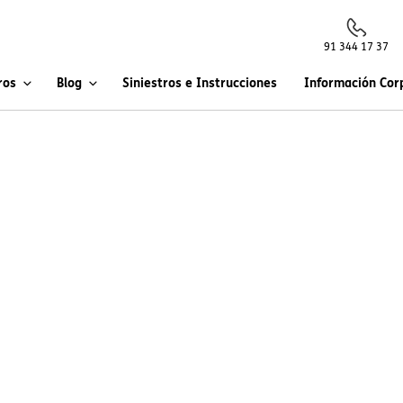
91 344 17 37
ros
Blog
Siniestros e Instrucciones
Información Cor
Preparados, 
¡Vacaciones!