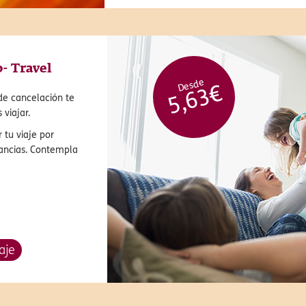
o- Travel
Desde
5,63€
de cancelación te
viajar.
 tu viaje por
tancias. Contempla
aje