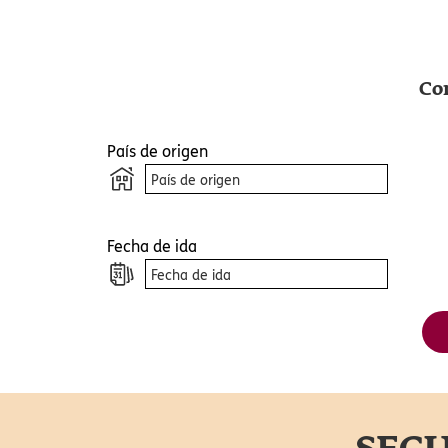
Cuando visit
mediante el u
principalment
Con
directamente
privacidad, u
y cambiar nu
País de origen
experiencia e
Abrir con
Fecha de ida