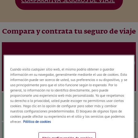
COMPARATIVA SEGUROS DE VIAJE
Compara y contrata tu seguro de viaje
SELECT
desde
15,74
€
Cuando visita cualquier sitio web, el mismo podría obtener o guardar
información en su navegador, generalmente mediante el uso de cookies. Esta
información puede ser acerca de usted, sus preferencias o su dispositivo, y se
usa principalmente para que el sitio funcione según lo esperado. Por lo
general, la información no lo identifica directamente, pero puede
proporcionarle una experiencia web más personalizada. Ya que respetamos
Asistencia médica:
su derecho a la privacidad, usted puede escoger no permitirnos usar ciertas
cookies. Haga clic en la opción de configurar para saber más y cambiar
nuestras configuraciones predeterminadas. El bloqueo de algunos tipos de
ilimitado
cookies puede afectar su experiencia en el sitio y los servicios que podemos
ofrecer.
Pólitica de cookies
Robo y pérdida de Equipaje: