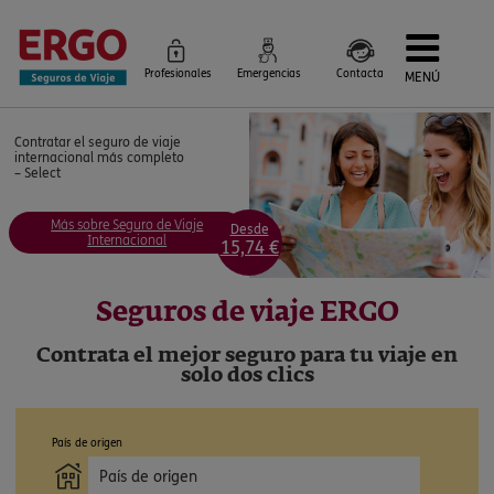
Profesionales
Emergencias
Contacta
MENÚ
Seguros de Viaje
Contratar el seguro de viaje
Seguros por destino
internacional más completo
Más Seguros
– Select
Blog
Siniestros e Instrucciones
Información Corporativa
Más sobre Seguro de Viaje
Desde
Servicios
Internacional
15,74 €
Seguros de viaje ERGO
Contrata el mejor seguro para tu viaje en
solo dos clics
País de origen