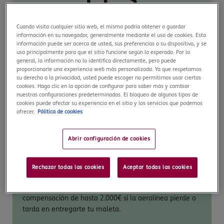
Asistencia médica ilimitada – 24/7/365
Cuando visita cualquier sitio web, el mismo podría obtener o guardar
información en su navegador, generalmente mediante el uso de cookies. Esta
información puede ser acerca de usted, sus preferencias o su dispositivo, y se
Incluye gastos médicos, quirúrgicos y de hospitalización
usa principalmente para que el sitio funcione según lo esperado. Por lo
ilimitados. La asistencia médica más completa en Dubái
general, la información no lo identifica directamente, pero puede
proporcionarle una experiencia web más personalizada. Ya que respetamos
sin pagar nada por adelantado. COVID-19 incluido.
su derecho a la privacidad, usted puede escoger no permitirnos usar ciertas
cookies. Haga clic en la opción de configurar para saber más y cambiar
nuestras configuraciones predeterminadas. El bloqueo de algunos tipos de
cookies puede afectar su experiencia en el sitio y los servicios que podemos
ofrecer.
Pólitica de cookies
Abrir configuración de cookies
Indemnización equipajes – hasta
2.000€
Rechazar todas las cookies
Aceptar todas las cookies
Nuestro seguro de viaje a Dubái incluye una
compensación de hasta 2.000€ si la aerolínea pierde o
tarda en entregarte tu maleta.