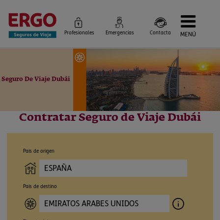
Profesionales
Emergencias
Contacta
MENÚ
Seguros de Viaje
Seguros por destino
Más Seguros
Seguro De Viaje Dubái
Blog
Siniestros e Instrucciones
Información Corporativa
Servicios
Contratar Seguro de Viaje Dubái
País de origen
País de destino