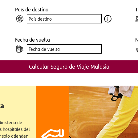
a cualquier sitio web, el mismo podría obtener o guardar información en su navegador, gen
so de cookies. Esta información puede ser acerca de usted, sus preferencias o su dispositiv
e para que el sitio funcione según lo esperado. Por lo general, la información no lo identifi
Contratar Seguro de Viaje Malasia
, pero puede proporcionarle una experiencia web más personalizada. Ya que respetamos su
sted puede escoger no permitirnos usar ciertas cookies. Haga clic en la opción de configura
estras configuraciones predeterminadas. El bloqueo de algunos tipos de cookies puede afec
n el sitio y los servicios que podemos ofrecer.
Pólitica de cookies
País de destino
T
figuración de cookies
Rechazar todas las cookies
Aceptar toda
Fecha de vuelta
N
Calcular Seguro de Viaje Malasia