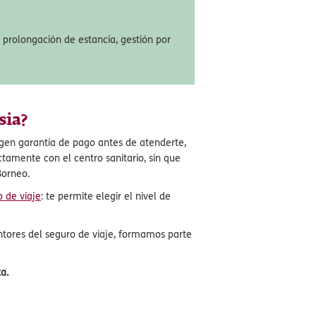
s completa en caso de infringir daños
 límite de hasta 90.000€.
prolongación de estancia, gestión por
sia?
igen garantía de pago antes de atenderte,
tamente con el centro sanitario, sin que
Borneo.
 de viaje
: te permite elegir el nivel de