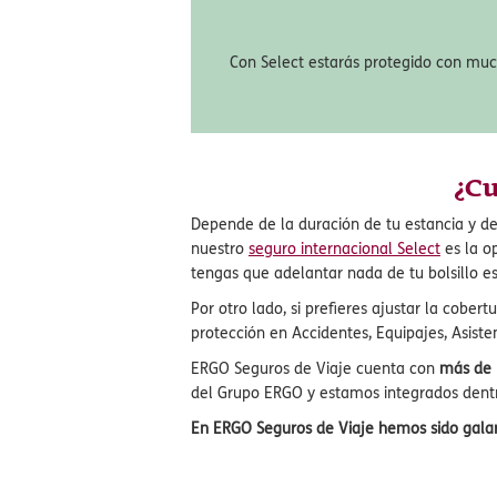
Podrás anular tus vacaciones por más d
dinero de tu viaje a Malasia no disfrutad
Con Select estarás protegido con muc
¿Cu
Depende de la duración de tu estancia y de
nuestro
seguro internacional Select
es la o
tengas que adelantar nada de tu bolsillo 
Por otro lado, si prefieres ajustar la cober
protección en Accidentes, Equipajes, Asist