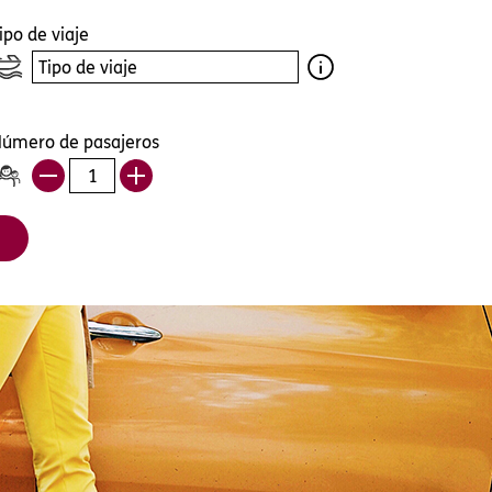
eralmente
o, y se usa
ca
 derecho a la
r para saber más
tar su
ipo de viaje
s las cookies
úmero de pasajeros