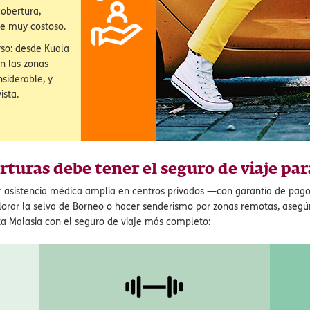
ra
inisterio de
 hospitales del
y solo atienden
cobertura,
e muy costoso.
so: desde Kuala
En las zonas
siderable, y
ista.
rturas debe tener el seguro de viaje par
r asistencia médica amplia en centros privados —con garantía de pago 
explorar la selva de Borneo o hacer senderismo por zonas remotas, aseg
ita Malasia con el seguro de viaje más completo: