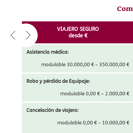
ERGO Seguros de Viaje cuenta con
más de 
del Grupo ERGO y estamos integrados dent
En ERGO Seguros de Viaje hemos sido galard
Comp
VIAJERO SEGURO
desde
20,70
€
Asistencia médica:
modulable 30.000,00 € – 350.000,00 €
Robo y pérdida de Equipaje: