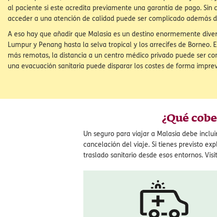
¿Es obligatorio el seguro de viaje pa
Malasia?
No, el seguro de viaje no es un requisito entrar en Malasia. Pero el M
Asuntos Exteriores lo recomienda expresamente, ya que los mejores
país son privados, sus servicios son de alta calidad pero muy caros, 
al paciente si este acredita previamente una garantía de pago. Sin 
acceder a una atención de calidad puede ser complicado además d
A eso hay que añadir que Malasia es un destino enormemente diver
Lumpur y Penang hasta la selva tropical y los arrecifes de Borneo. 
más remotas, la distancia a un centro médico privado puede ser con
una evacuación sanitaria puede disparar los costes de forma imprev
¿Qué cobe
Un seguro para viajar a Malasia debe inclui
cancelación del viaje. Si tienes previsto 
traslado sanitario desde esos entornos. Vis