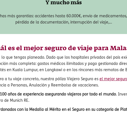
e 35 causas y recuperar el
Desplázate con la cobertura má
o.
involuntarios a terceros, con un
Y mucho más
has más garantías: accidentes hasta 60.000€, envío de medicamentos, 
pérdida de la documentación, interrupción del viaje,…
ál es el mejor seguro de viaje para Mala
 lo que tengas planeado. Dado que los hospitales privados del país ex
pción más completa: gastos médicos ilimitados y pago gestionado direc
estés en Kuala Lumpur, en Langkawi o en los rincones más remotos de 
tura a tu viaje concreto, nuestra póliza Viajero Seguro es
el mejor seguro
encia a Personas, Anulación y Reembolso de vacaciones.