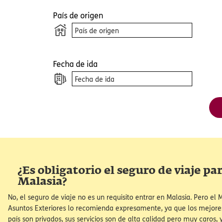
Cuando visit
mediante el u
principalment
directamente
privacidad, u
y cambiar nu
experiencia e
País de origen
Abrir con
Fecha de ida