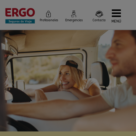
Profesionales
Emergencias
Contacta
MENÚ
Seguros de Viaje
Seguros por destino
Más Seguros
Blog
Siniestros e Instrucciones
Información Corporativa
Servicios