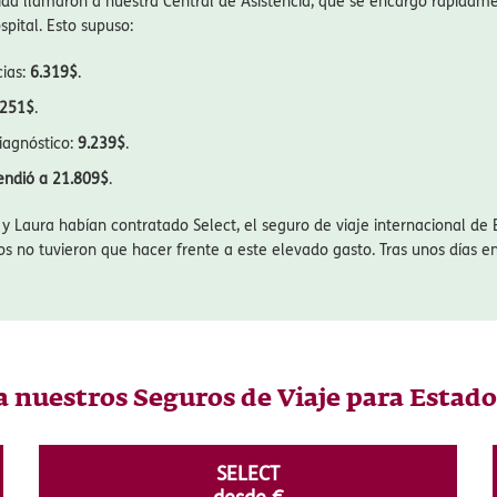
 como Estados Unidos es fundamental saber cómo solicitar asistencia m
a para los viajeros y los costes son muy elevados, tener claro a quién
 una situación controlada y un problema mayor. Para entender mejor c
e Antonio y Laura durante su viaje por Estados Unidos.
or su luna de miel. Mientras disfrutaban de un fantástico día de sol y 
a llamaron a nuestra Central de Asistencia, que se encargó rápidamen
pital. Esto supuso:
cias:
6.319$
.
.251$
.
iagnóstico:
9.239$
.
cendió a 21.809$
.
 Laura habían contratado Select, el seguro de viaje internacional de 
los no tuvieron que hacer frente a este elevado gasto. Tras unos días e