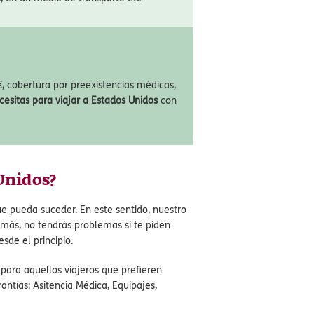
vil Privada hasta 90.000€
or daños causados involuntariamente a
, en un medio de transporte etc
, cobertura por preexistencias médicas,
cesitas para viajar a Estados Unidos
con
 Unidos?
e pueda suceder. En este sentido, nuestro
emás, no tendrás problemas si te piden