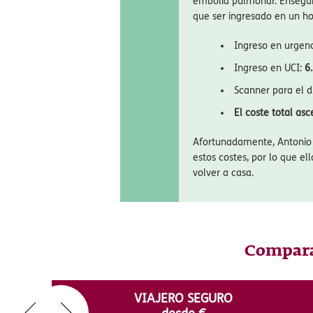
Cuando viajas a un destino
donde la sanidad es privad
marcar la diferencia entre
te contamos el caso real d
La pareja viajó a Florida p
embolia pulmonar. Enseguid
que ser ingresado en un hos
Ingreso en urgen
Ingreso en UCI:
6
Scanner para el d
El coste total as
Afortunadamente, Antonio y
estos costes, por lo que el
volver a casa.