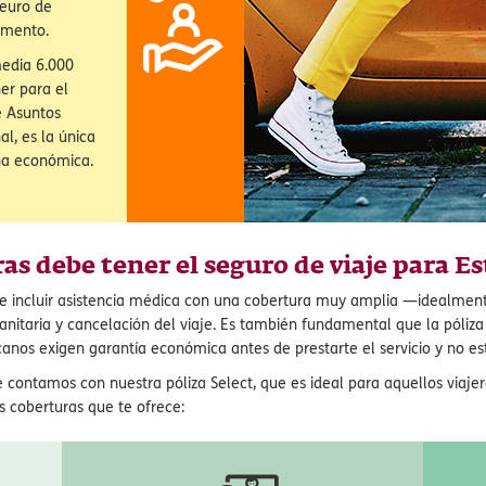
ra
dos Unidos sin
 puedes asumir
ivado y no
 euro de
omento.
media 6.000
ner para el
e Asuntos
l, es la única
na económica.
as debe tener el seguro de viaje para E
e incluir asistencia médica con una cobertura muy amplia —idealmente
sanitaria y cancelación del viaje. Es también fundamental que la póliz
anos exigen garantía económica antes de prestarte el servicio y no es