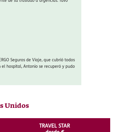
édica si surge una urgencia. En un país
 llamar y cómo activar tu seguro puede
ómo funciona el proceso en la práctica,
playa en Palm Beach, Antonio sufrió una
te de su traslado a urgencias. Tuvo
ERGO Seguros de Viaje, que cubrió todos
n el hospital, Antonio se recuperó y pudo