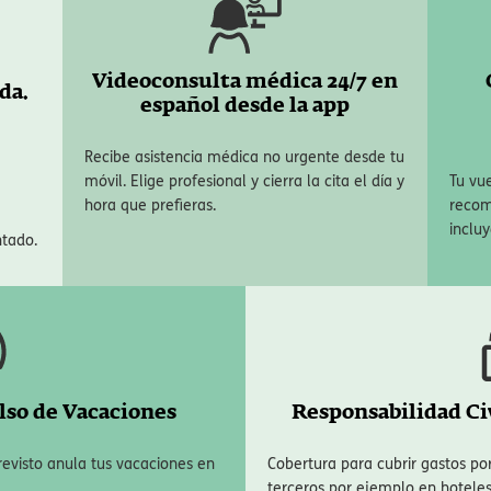
 contamos con nuestra póliza Select, que es ideal para aquellos viajer
as coberturas que te ofrece:
Videoconsulta médica 24/7 en
da.
español desde la app
Recibe asistencia médica no urgente desde tu
móvil. Elige profesional y cierra la cita el día y
Tu vue
hora que prefieras.
recom
incluy
ntado.