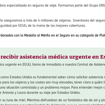
tratamiento médico en USA, ya que nos hacemos cargo de los gastos des
teresarte es nuestro producto
Viajero Seguro
,
el mejor seguro de viaje
ermite elegir el nivel de cobertura que necesitas en las principales gar
ciones.
dora especializada en seguros de viaje. Formamos parte del Grupo ERG
ño aseguramos a más de 4 millones de viajeros. Inventores del seguro 
eguridad por EEUU, de la mano de las mejores coberturas.
onados con la Medalla al Mérito en el Seguro en su categoría de Plat
recibir asistencia médica urgente en E
dica urgente en EEUU, llama de inmediato a nuestra Central de Asisten