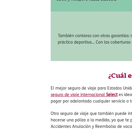
Cancelación y Reembol
Contrata el seguro y ante cualquier imp
EEUU y recupera
hasta 11.000€
.
También contaras con otras garantías:
práctica deportiva… Con las coberturas
¿Cuál e
El mejor seguro de viaje para Estados Unid
seguro de viaje internacional
Select
es idea