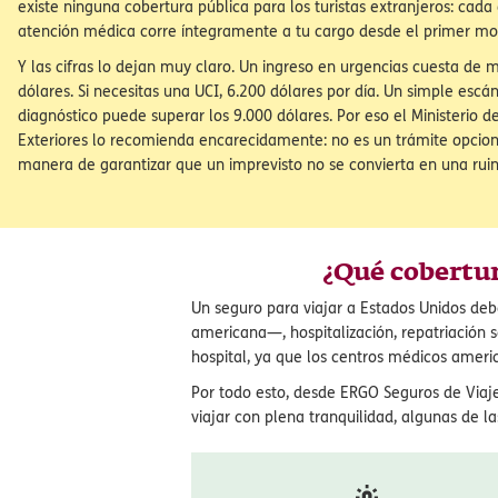
¿Es obligatorio el seguro de viaje pa
Estados Unidos?
No, el seguro no es un requisito legal de entrada. Pero viajar a Esta
cobertura médica es uno de los riesgos económicos más serios que
como viajero. El sistema sanitario americano es completamente pr
existe ninguna cobertura pública para los turistas extranjeros: cada
atención médica corre íntegramente a tu cargo desde el primer m
Y las cifras lo dejan muy claro. Un ingreso en urgencias cuesta de 
dólares. Si necesitas una UCI, 6.200 dólares por día. Un simple escá
diagnóstico puede superar los 9.000 dólares. Por eso el Ministerio d
Exteriores lo recomienda encarecidamente: no es un trámite opciona
manera de garantizar que un imprevisto no se convierta en una rui
¿Qué cobertur
Un seguro para viajar a Estados Unidos deb
americana—, hospitalización, repatriación 
hospital, ya que los centros médicos americ