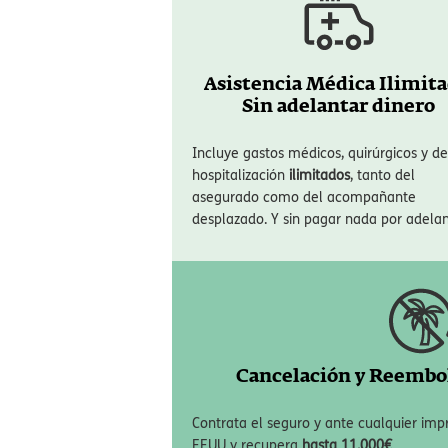
Por todo esto, desde ERGO Seguros de Viaje
viajar con plena tranquilidad, algunas de l
Asistencia Médica Ilimita
Sin adelantar dinero
Incluye gastos médicos, quirúrgicos y de
hospitalización
ilimitados
, tanto del
asegurado como del acompañante
desplazado. Y sin pagar nada por adela