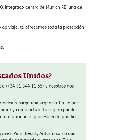
de el principio.
para aquellos viajeros que prefieren
antías: Asitencia Médica, Equipajes,
O, integrado dentro de Munich RE, una de
de viaje, te ofrecemos toda la protección
a.
stados Unidos?
cia (+34 91 344 11 55) y nosotros nos