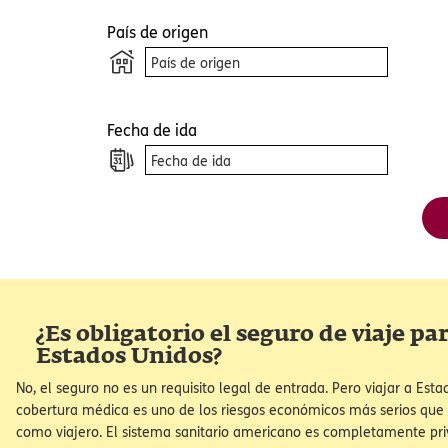
Cuando visit
mediante el u
principalment
C
directamente
privacidad, u
y cambiar nu
experiencia e
País de origen
Abrir con
Fecha de ida