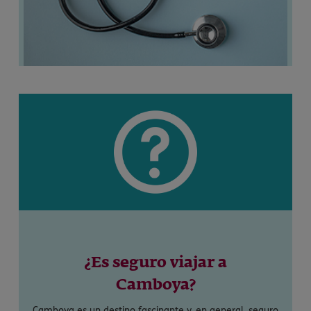
¿Es seguro viajar a
Camboya?
Camboya es un destino fascinante y, en general, seguro