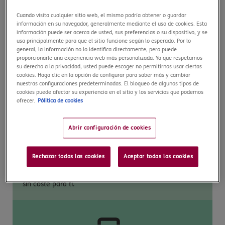
Asistencia médica ILIMITADA
Cuando visita cualquier sitio web, el mismo podría obtener o guardar
información en su navegador, generalmente mediante el uso de cookies. Esta
La atención médica más completa en Camboya en caso
información puede ser acerca de usted, sus preferencias o su dispositivo, y se
usa principalmente para que el sitio funcione según lo esperado. Por lo
de lesión o enfermedad, y sin pagar nada por
general, la información no lo identifica directamente, pero puede
adelantado. Incluido COVID-19.
proporcionarle una experiencia web más personalizada. Ya que respetamos
su derecho a la privacidad, usted puede escoger no permitirnos usar ciertas
cookies. Haga clic en la opción de configurar para saber más y cambiar
nuestras configuraciones predeterminadas. El bloqueo de algunos tipos de
cookies puede afectar su experiencia en el sitio y los servicios que podemos
ofrecer.
Pólitica de cookies
Abrir configuración de cookies
Repatriación ILIMITADA
Rechazar todas las cookies
Aceptar todas las cookies
Con nuestro seguro de viaje para Camboya, si necesitas
volver a casa por prescripción médica podrás hacerlo
sin coste para ti.