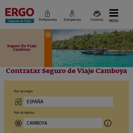
Profesionales
Emergencias
Contacta
MENÚ
Seguros de Viaje
Seguros por destino
Más Seguros
Seguro De Viaje
Blog
Camboya
Siniestros e Instrucciones
Información Corporativa
Servicios
Contratar Seguro de Viaje Camboya
País de origen
País de destino