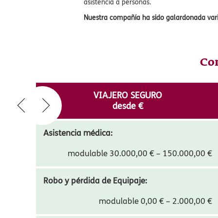
Si prefieres ajustar la cobertura a tu viaje,
principales coberturas: Asistencia a Persona
Londres, como si vas a disfrutar de un viaj
ERGO Seguros de Viaje es la
única compañía
propio de asistencia 24/7/365, nuestra com
asistencia a personas.
Nuestra compañía ha sido galardonada vari
Com
VIAJERO SEGURO
desde
20,70
€
Asistencia médica: