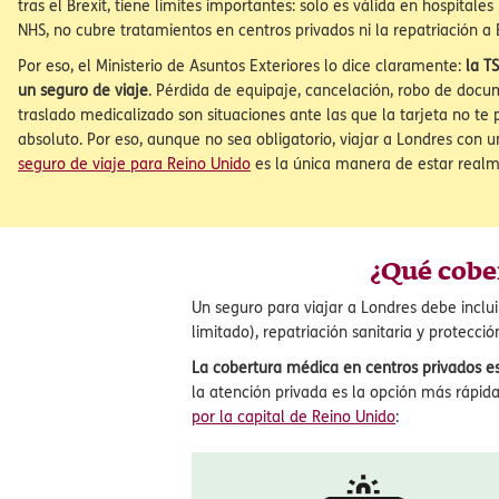
¿Es obligatorio el seguro de viaje pa
Londres?
No, el seguro de viaje no es un requisito para ir a Londres. Pero con
claro qué pasa con la sanidad antes de viajar, porque es un error c
viajeros. Aunque la Tarjeta Sanitaria Europea sigue siendo válida en
tras el Brexit, tiene límites importantes: solo es válida en hospitales
NHS, no cubre tratamientos en centros privados ni la repatriación a
Por eso, el Ministerio de Asuntos Exteriores lo dice claramente:
la T
un seguro de viaje
. Pérdida de equipaje, cancelación, robo de doc
traslado medicalizado son situaciones ante las que la tarjeta no te
absoluto. Por eso, aunque no sea obligatorio, viajar a Londres con 
seguro de viaje para Reino Unido
es la única manera de estar realm
¿Qué cober
Un seguro para viajar a Londres debe inclu
limitado), repatriación sanitaria y protección