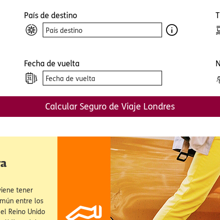
a cualquier sitio web, el mismo podría obtener o guardar información en su navegador, gen
so de cookies. Esta información puede ser acerca de usted, sus preferencias o su dispositiv
e para que el sitio funcione según lo esperado. Por lo general, la información no lo identifi
Contratar Seguro de Viaje Londres
, pero puede proporcionarle una experiencia web más personalizada. Ya que respetamos su
sted puede escoger no permitirnos usar ciertas cookies. Haga clic en la opción de configura
estras configuraciones predeterminadas. El bloqueo de algunos tipos de cookies puede afec
n el sitio y los servicios que podemos ofrecer.
Pólitica de cookies
País de destino
T
figuración de cookies
Rechazar todas las cookies
Aceptar toda
Fecha de vuelta
N
Calcular Seguro de Viaje Londres