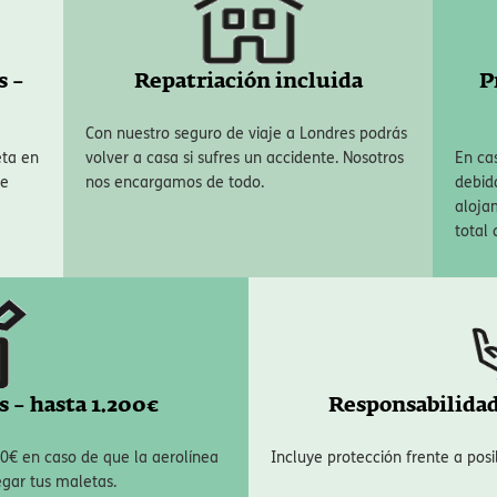
s especialmente relevante
, ya que el NHS puede presentar largas espe
da. Nuestro seguro de viaje para Londres cuenta con las coberturas má
s –
Repatriación incluida
P
Con nuestro seguro de viaje a Londres podrás
eta en
volver a casa si sufres un accidente. Nosotros
En ca
ye
nos encargamos de todo.
debid
aloja
total 