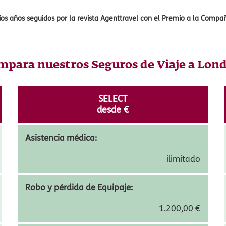
 nuestra póliza
Viajero Seguro
es
el mejor seguro de viaje
para ello, ya 
s, Accidentes, Anulación y Reembolso, Equipajes y Accidentes. Una opció
e más largo combinando la capital con otros destinos del Reino Unido.
 de seguros generales especializada en seguros de viaje
. Con más de
pañía se ha convertido en la aseguradora de viaje líder, posicionándo
os años seguidos por la revista Agenttravel con el Premio a la Compa
para nuestros Seguros de Viaje a Lon
SELECT
desde
15,74
€
Asistencia médica: