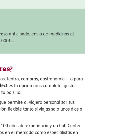
 Civil – hasta 90.000€
bles daños involuntarios a terceros.
reso anticipado, envío de medicinas al
0.000€…
res?
eos, teatro, compras, gastronomía— o para
lect
es la opción más completa: gastos
u bolsillo.