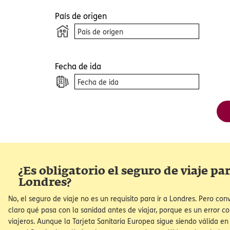
Cuando visit
mediante el u
principalment
directamente
privacidad, u
y cambiar nu
experiencia e
País de origen
Abrir con
Fecha de ida