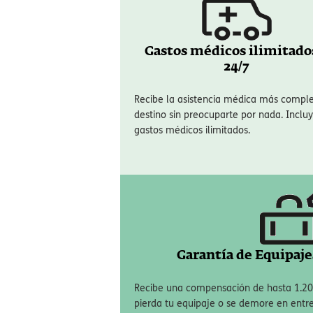
La cobertura médica en centros privados e
la atención privada es la opción más rápi
por la capital de Reino Unido
:
Gastos médicos ilimitado
24/7
Recibe la asistencia médica más compl
destino sin preocuparte por nada. Inclu
gastos médicos ilimitados.