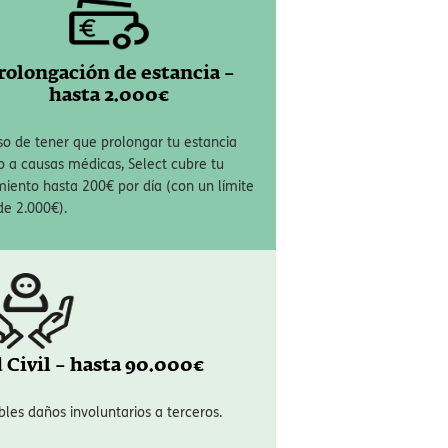
ras en urgencias y en muchas situaciones
s completas para que te desplaces
seguro
rolongación de estancia –
hasta 2.000€
so de tener que prolongar tu estancia
o a causas médicas, Select cubre tu
miento hasta 200€ por día (con un límite
de 2.000€).