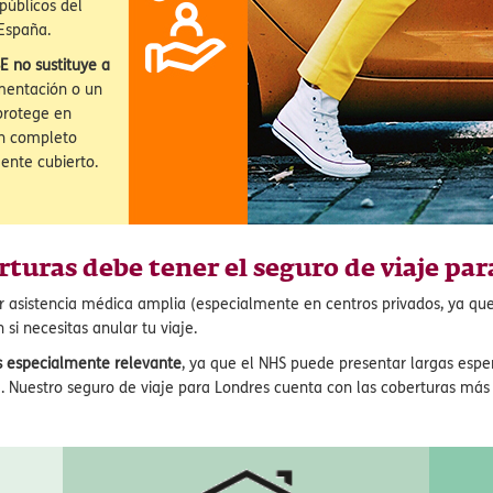
ra
viene tener
omún entre los
 el Reino Unido
 públicos del
 España.
SE no sustituye a
umentación o un
 protege en
un completo
ente cubierto.
turas debe tener el seguro de viaje pa
ir asistencia médica amplia (especialmente en centros privados, ya q
 si necesitas anular tu viaje.