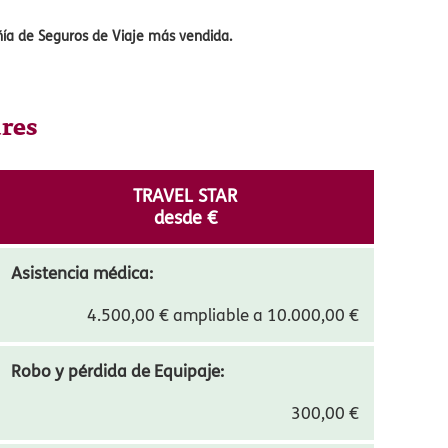
que permite al viajero personalizar sus
n flexible tanto si viajas solo unos días a
 100 años de experiencia y un Call Center
nos en el mercado como especialistas en
ñía de Seguros de Viaje más vendida.
dres
TRAVEL STAR
desde
12,17
€
Asistencia médica: