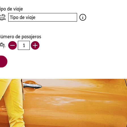
eralmente
o, y se usa
ca
 derecho a la
r para saber más
tar su
ipo de viaje
s las cookies
úmero de pasajeros