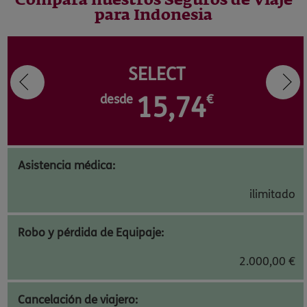
Compara nuestros Seguros de Viaje
para Indonesia
SELECT
desde
15,74
€
Asistencia médica:
ilimitado
Robo y pérdida de Equipaje:
2.000,00 €
Cancelación de viajero: