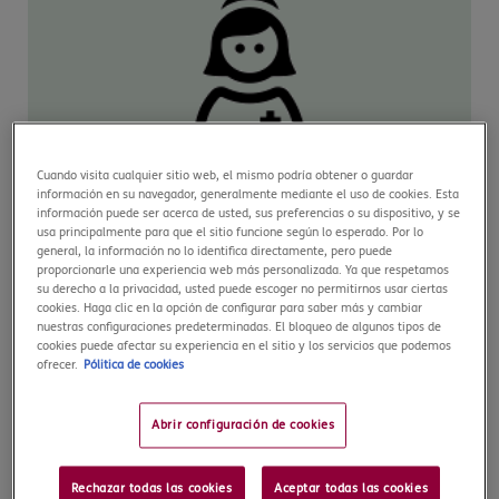
Asistencia médica ilimitada – 24/7/365
Cuando visita cualquier sitio web, el mismo podría obtener o guardar
información en su navegador, generalmente mediante el uso de cookies. Esta
Select te ofrece gastos médicos, quirúrgicos y de
información puede ser acerca de usted, sus preferencias o su dispositivo, y se
hospitalización ilimitados, sin que tengas que adelantar
usa principalmente para que el sitio funcione según lo esperado. Por lo
dinero. Incluido COVID-19.
general, la información no lo identifica directamente, pero puede
proporcionarle una experiencia web más personalizada. Ya que respetamos
su derecho a la privacidad, usted puede escoger no permitirnos usar ciertas
cookies. Haga clic en la opción de configurar para saber más y cambiar
nuestras configuraciones predeterminadas. El bloqueo de algunos tipos de
cookies puede afectar su experiencia en el sitio y los servicios que podemos
ofrecer.
Pólitica de cookies
Abrir configuración de cookies
Práctica deportiva (opcional)
Podrás añadir a tu póliza coberturas opcionales de
Rechazar todas las cookies
Aceptar todas las cookies