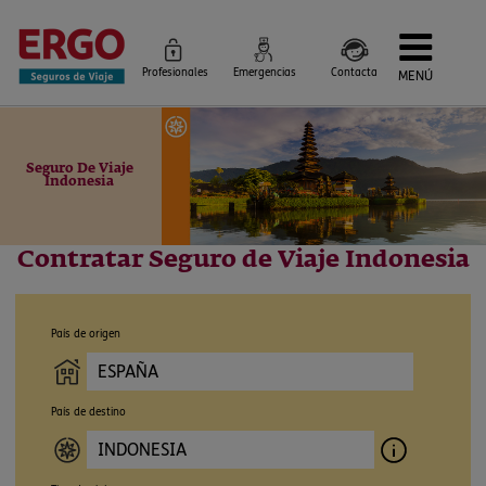
Profesionales
Emergencias
Contacta
MENÚ
Seguros de Viaje
Seguros por destino
Más Seguros
Seguro De Viaje
Blog
Indonesia
Siniestros e Instrucciones
Información Corporativa
Servicios
Contratar Seguro de Viaje Indonesia
País de origen
País de destino