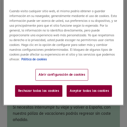
Cuando visita cualquier sitio web, el mismo podría obtener o guardar
información en su navegador, generalmente mediante el uso de cookies. Esta
Asistencia médica ILIMITADA – 24/7
información puede ser acerca de usted, sus preferencias o su dispositivo, y se
usa principalmente para que el sitio funcione según lo esperado. Por lo
general, la información no lo identifica directamente, pero puede
Recibe la asistencia sanitaria más completa en Uruguay
proporcionarle una experiencia web más personalizada. Ya que respetamos
su derecho a la privacidad, usted puede escoger no permitirnos usar ciertas
en caso de lesión o enfermedad, y sin pagar nada por
cookies. Haga clic en la opción de configurar para saber más y cambiar
adelantado. COVID-19 incluido.
nuestras configuraciones predeterminadas. El bloqueo de algunos tipos de
cookies puede afectar su experiencia en el sitio y los servicios que podemos
ofrecer.
Pólitica de cookies
Abrir configuración de cookies
Rechazar todas las cookies
Aceptar todas las cookies
Repatriación ILIMITADA
Si necesitas interrumpir tu viaje y volver a España, con
nuestra póliza de vacaciones podrás regresar sin coste
añadido.