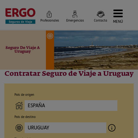
Profesionales
Emergencias
Contacta
MENÚ
Seguros de Viaje
Seguros por destino
Más Seguros
Seguro De Viaje A
Blog
Uruguay
Siniestros e Instrucciones
Información Corporativa
Servicios
Contratar Seguro de Viaje a Uruguay
País de origen
País de destino