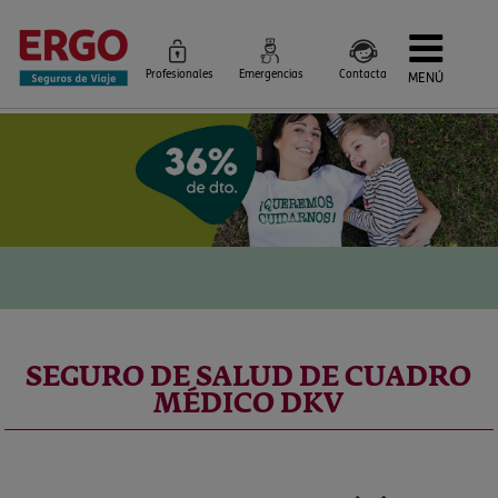
Profesionales
Emergencias
Contacta
MENÚ
Seguros de Viaje
Seguros por destino
Más Seguros
Blog
Siniestros e Instrucciones
Información Corporativa
Servicios
SEGURO DE SALUD DE CUADRO
MÉDICO DKV