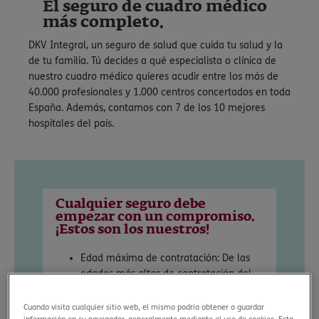
El seguro de cuadro médico
más completo.
DKV Integral, un seguro de salud que cuida tu salud y la
de tu familia. Tú decides a qué especialista o clínica de
nuestro cuadro médico quieres acudir entre los más de
40.000 profesionales y 1.000 centros concertados en toda
España. Además, contamos con 7 de los 10 mejores
hospitales del país.
Cualquier seguro debe
empezar con un compromiso.
¡Estos son los nuestros!
Edad máxima de contratación: De las
edades más altas de contratación del
mercado, hasta los 75 años en la
modalidad individual.
Cuando visita cualquier sitio web, el mismo podría obtener o guardar