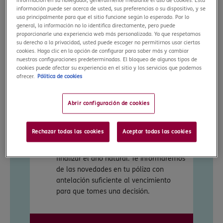
información en su navegador, generalmente mediante el uso de cookies. Esta
Un seguro para toda la vida No
información puede ser acerca de usted, sus preferencias o su dispositivo, y se
rescindimos el contrato si ya llevas tres
usa principalmente para que el sitio funcione según lo esperado. Por lo
general, la información no lo identifica directamente, pero puede
años con nosotros, ni te subiremos el
proporcionarle una experiencia web más personalizada. Ya que respetamos
precio por el uso que des a tu seguro de
su derecho a la privacidad, usted puede escoger no permitirnos usar ciertas
salud.
cookies. Haga clic en la opción de configurar para saber más y cambiar
nuestras configuraciones predeterminadas. El bloqueo de algunos tipos de
Descuentos adicionales para ahorrar en
cookies puede afectar su experiencia en el sitio y los servicios que podemos
tu economía familiar Descuento por
ofrecer.
Pólitica de cookies
póliza familiar: 7% si sois cuatro
asegurados, o del 12% si sois cinco o
Abrir configuración de cookies
más. Además de un 7,5% adicional por
hacer el pago anual.
Rechazar todas las cookies
Aceptar todas las cookies
Somos transparentes El contrato de
seguro se renueva automáticamente al
finalizar el año natural. Te informaremos
de las novedades en tu póliza con
antelación suficiente al vencimiento
para que tomes una decisión.