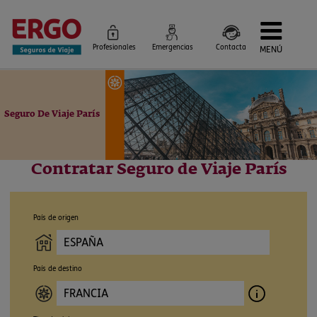
Profesionales
Emergencias
Contacta
MENÚ
Seguros de Viaje
Seguros por destino
Más Seguros
Seguro De Viaje París
Blog
Siniestros e Instrucciones
Información Corporativa
Servicios
Contratar Seguro de Viaje París
País de origen
País de destino