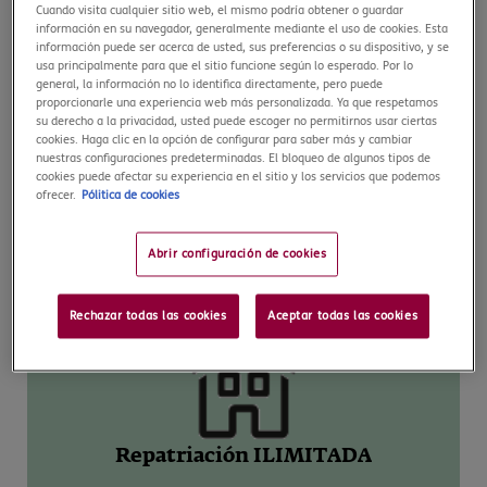
Cuando visita cualquier sitio web, el mismo podría obtener o guardar
información en su navegador, generalmente mediante el uso de cookies. Esta
información puede ser acerca de usted, sus preferencias o su dispositivo, y se
usa principalmente para que el sitio funcione según lo esperado. Por lo
general, la información no lo identifica directamente, pero puede
proporcionarle una experiencia web más personalizada. Ya que respetamos
su derecho a la privacidad, usted puede escoger no permitirnos usar ciertas
cookies. Haga clic en la opción de configurar para saber más y cambiar
Asistencia Médica ILIMITADA –
nuestras configuraciones predeterminadas. El bloqueo de algunos tipos de
24/7/365
cookies puede afectar su experiencia en el sitio y los servicios que podemos
ofrecer.
Pólitica de cookies
Recibe atención médica sin límites y en una amplia red
de centros médicos privados de forma rápida y sin tener
Abrir configuración de cookies
que pagar nada. COVID-19 incluido.
Rechazar todas las cookies
Aceptar todas las cookies
Repatriación ILIMITADA