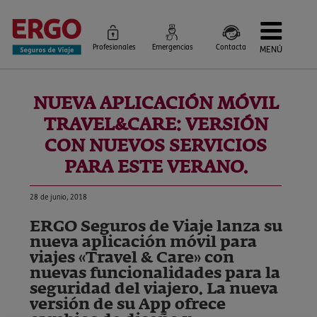
Profesionales
Emergencias
Contacta
MENÚ
Seguros de Viaje
Seguros por destino
NUEVA APLICACIÓN MÓVIL
Más Seguros
Blog
TRAVEL&CARE: VERSIÓN
Siniestros e Instrucciones
Información Corporativa
CON NUEVOS SERVICIOS
Servicios
PARA ESTE VERANO.
28 de junio, 2018
ERGO Seguros de Viaje lanza su
nueva aplicación móvil para
viajes «Travel & Care» con
nuevas funcionalidades para la
seguridad del viajero. La nueva
versión de su App ofrece