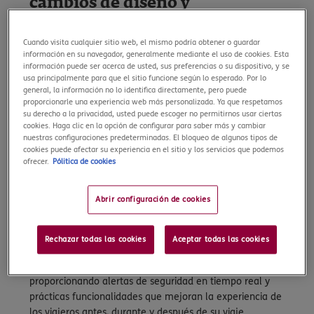
cambios de diseño y
arquitectura, permitiendo una
navegación más intuitiva a sus
Cuando visita cualquier sitio web, el mismo podría obtener o guardar
usuarios. Además, ahora ofrece
información en su navegador, generalmente mediante el uso de cookies. Esta
un período de prueba gratuito
información puede ser acerca de usted, sus preferencias o su dispositivo, y se
para usuarios no clientes, y
usa principalmente para que el sitio funcione según lo esperado. Por lo
general, la información no lo identifica directamente, pero puede
servicios ilimitados para sus
proporcionarle una experiencia web más personalizada. Ya que respetamos
asegurados.
su derecho a la privacidad, usted puede escoger no permitirnos usar ciertas
cookies. Haga clic en la opción de configurar para saber más y cambiar
nuestras configuraciones predeterminadas. El bloqueo de algunos tipos de
cookies puede afectar su experiencia en el sitio y los servicios que podemos
ofrecer.
Pólitica de cookies
NUEVA APLICACIÓN MÓVIL
PARA VIAJES
Abrir configuración de cookies
Este verano ERGO Seguros de Viaje ofrece a los viajeros
su nueva app
Travel & Care
, su aplicación móvil para
viajar con la máxima seguridad a cualquier destino. La
Rechazar todas las cookies
Aceptar todas las cookies
App incluye información sobre destinos y
recomendaciones para viajar a más de 200 países,
proporcionando alertas de seguridad en tiempo real y
prácticas funcionalidades que mejoran la experiencia de
los viajeros antes, durante y después de su viaje.