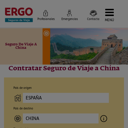
Profesionales
Emergencias
Contacta
MENÚ
Seguros de Viaje
Seguros por destino
Más Seguros
Seguro De Viaje A
Blog
China
Siniestros e Instrucciones
Información Corporativa
Servicios
Contratar Seguro de Viaje a China
País de origen
País de destino