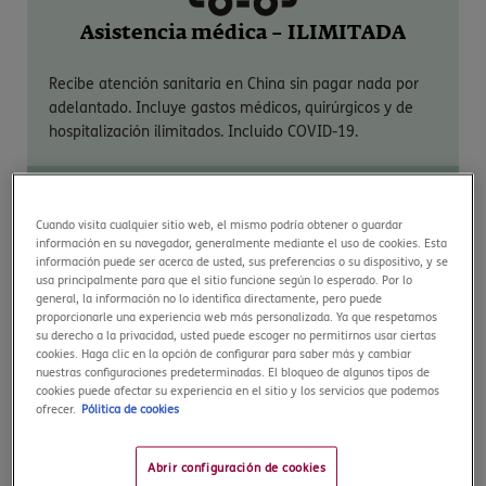
Asistencia médica – ILIMITADA
Recibe atención sanitaria en China sin pagar nada por
adelantado. Incluye gastos médicos, quirúrgicos y de
hospitalización ilimitados. Incluido COVID-19.
Cuando visita cualquier sitio web, el mismo podría obtener o guardar
información en su navegador, generalmente mediante el uso de cookies. Esta
información puede ser acerca de usted, sus preferencias o su dispositivo, y se
usa principalmente para que el sitio funcione según lo esperado. Por lo
general, la información no lo identifica directamente, pero puede
Compensación Equipajes – hasta
proporcionarle una experiencia web más personalizada. Ya que respetamos
2.000€
su derecho a la privacidad, usted puede escoger no permitirnos usar ciertas
cookies. Haga clic en la opción de configurar para saber más y cambiar
nuestras configuraciones predeterminadas. El bloqueo de algunos tipos de
Si la aerolínea pierde tus maletas o se demora en
cookies puede afectar su experiencia en el sitio y los servicios que podemos
entregártelas, podrás recibir una compensación de
ofrecer.
Pólitica de cookies
hasta 2.000€.
Abrir configuración de cookies