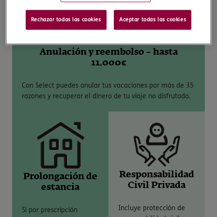
Rechazar todas las cookies
Aceptar todas las cookies
Anulación y reembolso – hasta
11.000€
Con Select puedes anular tus vacaciones por más de 35
razones y recuperar el dinero de tu viaje no disfrutado.
Responsabilidad
Prolongación de
Civil Privada
estancia
Incluye protección de
Si por prescripción