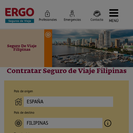
Profesionales
Emergencias
Contacta
MENÚ
Seguros de Viaje
Seguros por destino
Más Seguros
Seguro De Viaje
Blog
Filipinas
Siniestros e Instrucciones
Información Corporativa
Servicios
Contratar Seguro de Viaje Filipinas
País de origen
País de destino