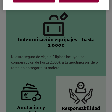
Indemnización equipajes – hasta
2.000€
Nuestro seguro de viaje a Filipinas incluye una
compensación de hasta 2.000€ si la aerolínea pierde o
tarda en entregarte tu maleta.
Anulación y
Responsabilidad