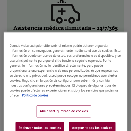
Asistencia médica ilimitada – 24/7/365
Incluye gastos médicos, quirúrgicos y de hospitalización
Cuando visita cualquier sitio web, el mismo podría obtener o guardar
ilimitados. La asistencia médica más completa sin pagar
información en su navegador, generalmente mediante el uso de cookies. Esta
nada por adelantado. Incluye COVID-19.
información puede ser acerca de usted, sus preferencias o su dispositivo, y se
usa principalmente para que el sitio funcione según lo esperado. Por lo
general, la información no lo identifica directamente, pero puede
proporcionarle una experiencia web más personalizada. Ya que respetamos
su derecho a la privacidad, usted puede escoger no permitirnos usar ciertas
cookies. Haga clic en la opción de configurar para saber más y cambiar
nuestras configuraciones predeterminadas. El bloqueo de algunos tipos de
cookies puede afectar su experiencia en el sitio y los servicios que podemos
ofrecer.
Pólitica de cookies
Práctica deportiva (opcional)
Abrir configuración de cookies
Paquete opcional de coberturas para que estés
protegido durante tu viaje a Islas Filipinas en caso de
Rechazar todas las cookies
Aceptar todas las cookies
practicar alguna actividad.