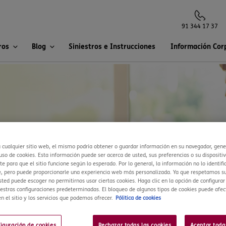
91 344 17 37
ros
Blog
Siniestros e Instrucciones
Información Cor
a cualquier sitio web, el mismo podría obtener o guardar información en su navegador, gen
so de cookies. Esta información puede ser acerca de usted, sus preferencias o su dispositiv
e para que el sitio funcione según lo esperado. Por lo general, la información no lo identifi
, pero puede proporcionarle una experiencia web más personalizada. Ya que respetamos su
sted puede escoger no permitirnos usar ciertas cookies. Haga clic en la opción de configura
estras configuraciones predeterminadas. El bloqueo de algunos tipos de cookies puede afec
n el sitio y los servicios que podemos ofrecer.
Pólitica de cookies
figuración de cookies
Rechazar todas las cookies
Aceptar toda