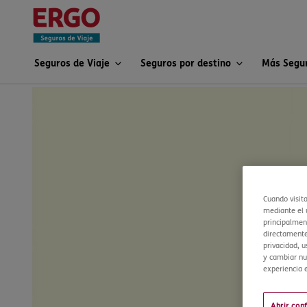
Seguros de Viaje
Seguros por destino
Más Segu
Cuando visit
mediante el u
principalment
directamente
privacidad, u
y cambiar nu
experiencia e
Abrir con