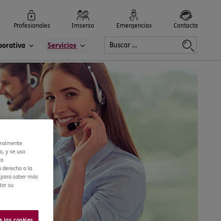
Profesionales
Imserso
Emergencias
Contacta
porativa
Servicios
eralmente
o, y se usa
ca
 derecho a la
r para saber más
tar su
s las cookies