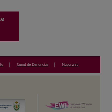
te
ta
Canal de Denuncias
Mapa web