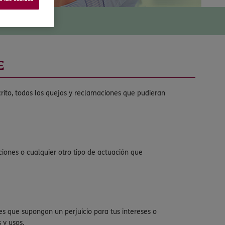
E
crito, todas las quejas y reclamaciones que pudieran
iones o cualquier otro tipo de actuación que
s que supongan un perjuicio para tus intereses o
 y usos.