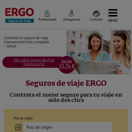
Profesionales
Emergencias
Contacta
MENÚ
Seguros de Viaje
Contratar el seguro de viaje
Seguros por destino
internacional más completo
Más Seguros
– Select
Blog
Siniestros e Instrucciones
Información Corporativa
Más sobre Seguro de Viaje
Desde
Servicios
Internacional
15,74 €
Seguros de viaje ERGO
Contrata el mejor seguro para tu viaje en
solo dos clics
País de origen