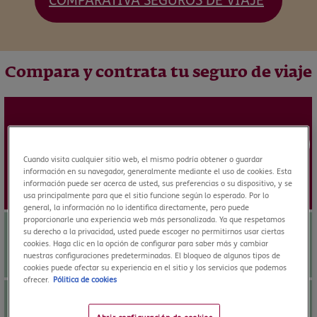
COMPARATIVA SEGUROS DE VIAJE
Compara y contrata tu seguro de viaje
SELECT
desde
15,74
€
Cuando visita cualquier sitio web, el mismo podría obtener o guardar
información en su navegador, generalmente mediante el uso de cookies. Esta
información puede ser acerca de usted, sus preferencias o su dispositivo, y se
usa principalmente para que el sitio funcione según lo esperado. Por lo
general, la información no lo identifica directamente, pero puede
proporcionarle una experiencia web más personalizada. Ya que respetamos
Asistencia médica:
su derecho a la privacidad, usted puede escoger no permitirnos usar ciertas
cookies. Haga clic en la opción de configurar para saber más y cambiar
nuestras configuraciones predeterminadas. El bloqueo de algunos tipos de
ilimitado
cookies puede afectar su experiencia en el sitio y los servicios que podemos
ofrecer.
Pólitica de cookies
Robo y pérdida de Equipaje: