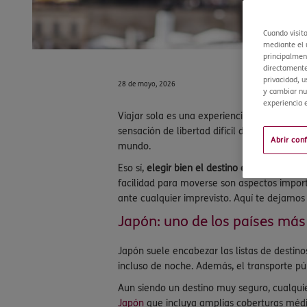
Cuando visit
mediante el u
principalment
directamente
privacidad, u
28 de mayo, 2026
y cambiar nu
experiencia e
Viajar sola es una experiencia transformado
sensación de libertad difícil de explicar. 
Abrir con
mundo.
Eso sí,
elegir bien el destino es clave
, espec
facilidad para moverse son aspectos import
ante cualquier imprevisto. Aquí te dejamos
Japón: uno de los países má
Japón suele encabezar las listas de destin
incluso de noche. Además, el transporte pú
Aun siendo un destino muy seguro, cualqui
Japón
que incluya amplias coberturas médica