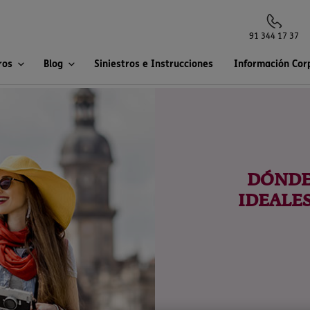
91 344 17 37
ros
Blog
Siniestros e Instrucciones
Información Cor
DÓNDE 
IDEALE