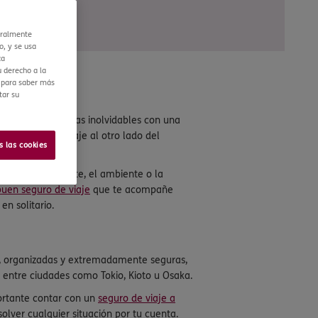
eralmente
o, y se usa
ca
 derecho a la
r para saber más
tar su
rt y vivir aventuras inolvidables con una
 o en un gran viaje al otro lado del
s las cookies
idad, el transporte, el ambiente o la
buen seguro de viaje
que te acompañe
n solitario.
as, organizadas y extremadamente seguras,
 entre ciudades como Tokio, Kioto u Osaka.
ortante contar con un
seguro de viaje a
olver cualquier situación por tu cuenta.