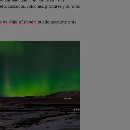
de criminalidad
, una población muy
ta: cascadas, volcanes, glaciares y auroras
o de viaje a Islandia
puede ayudarte ante