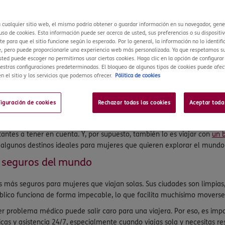
a cualquier sitio web, el mismo podría obtener o guardar información en su navegador, gen
so de cookies. Esta información puede ser acerca de usted, sus preferencias o su dispositiv
e para que el sitio funcione según lo esperado. Por lo general, la información no lo identifi
, pero puede proporcionarle una experiencia web más personalizada. Ya que respetamos su
sted puede escoger no permitirnos usar ciertas cookies. Haga clic en la opción de configura
estras configuraciones predeterminadas. El bloqueo de algunos tipos de cookies puede afec
n el sitio y los servicios que podemos ofrecer.
Pólitica de cookies
ra. Te permite descubrir el mundo a tu ritmo, salir de tu zona de confo
Cada vez más mujeres se animan a hacerlo, ya sea en una escapada corta
figuración de cookies
Rechazar todas las cookies
Aceptar toda
ialmente si es una de tus primeras experiencias viajando sola. La segur
antes a tener en cuenta. Y, por supuesto, también lo es viajar con
un 
 algunos destinos ideales para mujeres que quieren explorar el mundo e
s seguros del mundo
os más seguros para mujeres que viajan solas. Sus ciudades son limpi
blico funciona de forma impecable, lo que facilita muchísimo moverse
er problema médico puede salir caro para una viajera. Por eso, es imp
s y asistencia 24/7, especialmente cuando viajas sola y necesitas res