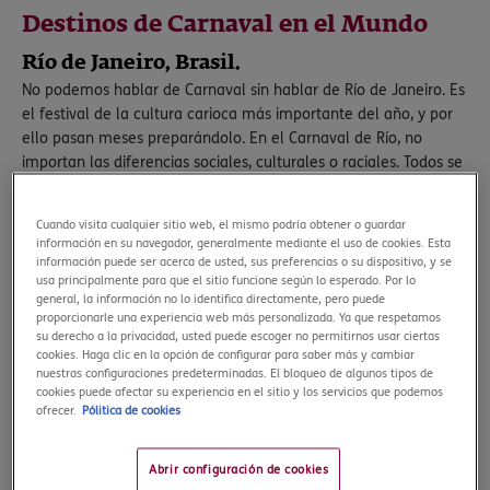
Destinos de Carnaval en el Mundo
Río de Janeiro, Brasil.
No podemos hablar de Carnaval sin hablar de Río de Janeiro. Es
el festival de la cultura carioca más importante del año, y por
ello pasan meses preparándolo. En el Carnaval de Río, no
importan las diferencias sociales, culturales o raciales. Todos se
unen para disfrutar de esta gran fiesta. Durante una semana, la
ciudad entera se llena de fiesta, disfraces imposibles, desfiles,
Cuando visita cualquier sitio web, el mismo podría obtener o guardar
bailes y conciertos gratuitos. La guinda del pastel y fin de fiesta
información en su navegador, generalmente mediante el uso de cookies. Esta
la marca el espectacular desfile de las
Escolas de Samba
que
información puede ser acerca de usted, sus preferencias o su dispositivo, y se
tiene lugar cada año en el
Sambódromo
.
usa principalmente para que el sitio funcione según lo esperado. Por lo
general, la información no lo identifica directamente, pero puede
Si visitas este destino, recuerda hacerlo acompañado de un
proporcionarle una experiencia web más personalizada. Ya que respetamos
su derecho a la privacidad, usted puede escoger no permitirnos usar ciertas
buen
seguro de viaje a Brasil
. De esta manera, si necesitas
cookies. Haga clic en la opción de configurar para saber más y cambiar
atención médica en este destino, la aerolínea pierde tus
nuestras configuraciones predeterminadas. El bloqueo de algunos tipos de
maletas o necesitas interrumpir tus vacaciones por un
cookies puede afectar su experiencia en el sitio y los servicios que podemos
ofrecer.
Pólitica de cookies
imprevisto y volver a España, estarás cubierto en todo
momento.
Abrir configuración de cookies
Mardi Gras en Nueva Orleans, Estados