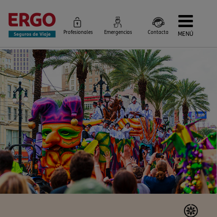
Profesionales
Emergencias
Contacta
MENÚ
Seguros de Viaje
Seguros por destino
Más Seguros
Blog
Siniestros e Instrucciones
Información Corporativa
Servicios