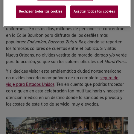
Unidos.
Para el
Mardi Gras
o “Martes Gordo” de Nueva Orleans las
Rechazar todas las cookies
Aceptar todas las cookies
cofradías o peñas (conocidas como
Krewes
) se preparan
durante todo el año con desfiles, bailes, música, carrozas,
uniformes… En estos días, millones de personas se concentran
en la Calle Bourbon para disfrutar de los desfiles más
populares:
Endymion
,
Bacchus
,
Zulu
y
Rex
, donde se reparten
los famosos collares de cuentas entre el público. Si visitas
Nueva Orleans, no olvides vestirte de morado, dorado y/o verde
para la ocasión, ya que son los colores oficiales del
Mardi Grass
.
Y si decides visitar esta emblemática ciudad norteamericana,
no olvides hacerlo acompañado de un completo
seguro de
viaje para Estados Unidos
. Ten en cuenta que podrías tropezar
con alguien en esta celebración tan multitudinaria y necesitar
atención médica en un destino donde la sanidad es privada y
los costes de este tipo de servicio, muy elevados.