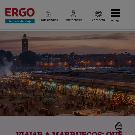
Profesionales
Emergencias
Contacta
MENÚ
Seguros de Viaje
Seguros por destino
Más Seguros
Blog
Siniestros e Instrucciones
Información Corporativa
Servicios