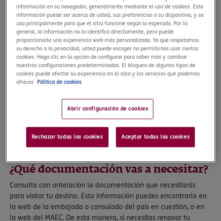
Consulta información sobre los requisitos para entrar en dicho
información en su navegador, generalmente mediante el uso de cookies. Esta
país, climatología, cultura y costumbres locales. Asegúrate de
información puede ser acerca de usted, sus preferencias o su dispositivo, y se
usa principalmente para que el sitio funcione según lo esperado. Por lo
conocer los puntos de interés turístico y las zonas a evitar. Toma
general, la información no lo identifica directamente, pero puede
nota de la dirección y teléfono del consulado/embajada del
proporcionarle una experiencia web más personalizada. Ya que respetamos
país correspondiente. Esta información te ayudará a planificar
su derecho a la privacidad, usted puede escoger no permitirnos usar ciertas
cookies. Haga clic en la opción de configurar para saber más y cambiar
tu itinerario y tomar decisiones acertadas durante tu viaje.
nuestras configuraciones predeterminadas. El bloqueo de algunos tipos de
Inscríbete en el Registro de Viajeros
cookies puede afectar su experiencia en el sitio y los servicios que podemos
ofrecer.
Pólitica de cookies
del MAEC
Una medida de seguridad muy interesante antes de iniciar tu
Abrir configuración de cookies
viaje, es inscribirte en el Registro de Viajeros de la página web
del Ministerio de Asuntos Exteriores (a partir de ahora MAEC) y
así podrás ser fácilmente contactado y/o recibir asistencia en
Rechazar todas las cookies
Aceptar todas las cookies
caso de emergencia. Solo tienes que entrar
aquí
, y dejar tus
datos y los de tu viaje.
¿Qué documentación vas a necesitar?
Consulta con antelación la documentación que necesitarás
para visitar tu destino. Esta información puedes encontrarla en
la web de la embajada o consulado del país en cuestión, o en
la web del MAEC. De esta manera, si necesitas renovar tu