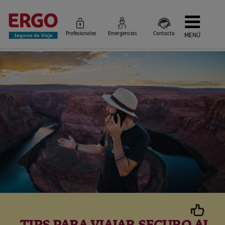
Profesionales
Emergencias
Contacta
MENÚ
Seguros de Viaje
Seguros por destino
Más Seguros
Blog
Siniestros e Instrucciones
Información Corporativa
Servicios