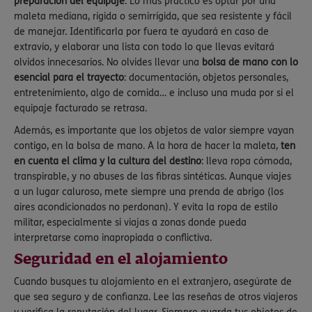
preparación del equipaje
. Lo más práctico es optar por una
maleta mediana, rígida o semirrígida, que sea resistente y fácil
de manejar. Identificarla por fuera te ayudará en caso de
extravío, y elaborar una lista con todo lo que llevas evitará
olvidos innecesarios. No olvides llevar una
bolsa de mano con lo
esencial para el trayecto
: documentación, objetos personales,
entretenimiento, algo de comida… e incluso una muda por si el
equipaje facturado se retrasa.
Además, es importante que los objetos de valor siempre vayan
contigo, en la bolsa de mano. A la hora de hacer la maleta,
ten
en cuenta el clima y la cultura del destino
: lleva ropa cómoda,
transpirable, y no abuses de las fibras sintéticas. Aunque viajes
a un lugar caluroso, mete siempre una prenda de abrigo (los
aires acondicionados no perdonan). Y evita la ropa de estilo
militar, especialmente si viajas a zonas donde pueda
interpretarse como inapropiada o conflictiva.
Seguridad en el alojamiento
Cuando busques tu alojamiento en el extranjero, asegúrate de
que sea seguro y de confianza. Lee las reseñas de otros viajeros