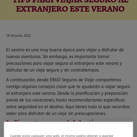
TIPS PARA VIAJAR SEGURO AL
EXTRANJERO ESTE VERANO
18 de junio, 2025
El verano es una muy buena época para viajar y disfrutar de
nuevas aventuras. Sin embargo, es importante tomar
precauciones para viajar seguro al extranjero este verano y
disfrutar de un viaje seguro y sin contratiempos.
A continuación, desde ERGO Seguros de Viaje compartimos
contigo algunos consejos clave que te ayudarán a viajar seguro
al extranjero este verano. Desde la planificación y preparación
previa de tus vacaciones, hasta recomendaciones específicas
sobre seguridad en el destino. Aquí tienes todo lo que necesitas
saber para disfrutar de un viaje sin preocupaciones.
Infórmate acerca del destino
Antes de viajar, dedica tiempo a investigar a fondo tu destino.
Cuando visita cualquier sitio web, el mismo podría obtener o guardar