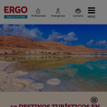
Profesionales
Emergencias
Contacta
MENÚ
Seguros de Viaje
Seguros por destino
Más Seguros
Blog
Siniestros e Instrucciones
Información Corporativa
Servicios