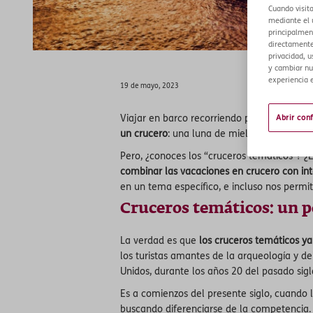
Cuando visit
mediante el u
principalment
directamente
privacidad, u
y cambiar nu
experiencia e
19 de mayo, 2023
Viajar en barco recorriendo puntos de inte
Abrir con
un crucero
: una luna de miel, un aniversar
Pero, ¿conoces los “cruceros temáticos”? ¿
combinar las vacaciones en crucero con int
en un tema específico, e incluso nos permi
Cruceros temáticos: un p
La verdad es que
los cruceros temáticos y
los turistas amantes de la arqueología y de
Unidos, durante los años 20 del pasado sig
Es a comienzos del presente siglo, cuando
buscando diferenciarse de la competencia.