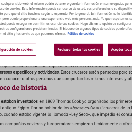
a cualquier sitio web, el mismo podría obtener o guardar información en su navegador, gen
so de cookies. Esta información puede ser acerca de usted, sus preferencias o su dispositiv
e para que el sitio funcione según lo esperado. Por lo general, la información no lo identifi
, pero puede proporcionarle una experiencia web más personalizada. Ya que respetamos su
sted puede escoger no permitirnos usar ciertas cookies. Haga clic en la opción de configura
estras configuraciones predeterminadas. El bloqueo de algunos tipos de cookies puede afec
n el sitio y los servicios que podemos ofrecer.
Pólitica de cookies
rés turístico, es hoy algo medianamente accesible a todos. Y es que
cua
figuración de cookies
Rechazar todas las cookies
Aceptar toda
io, o simplemente para relajarse y desconectar de la rutina.
En qué se diferencian con respecto a los cruceros estándar? Los cruc
ereses específicos y actividades
. Estos cruceros están pensados para sa
ten conocer a otras personas que compartan los mismos intereses y afi
oco de historia
a estaban inventados
: en 1869 Thomas Cook ya organizaba los primeros 
l antiguo Egipto. Por no hablar de los «
booze cruises
» (“cruceros de la
lo, cuando estaba vigente la llamada «Ley Seca», que impedía el cons
 las compañías navieras y turoperadores empiezan tímidamente a ofrec