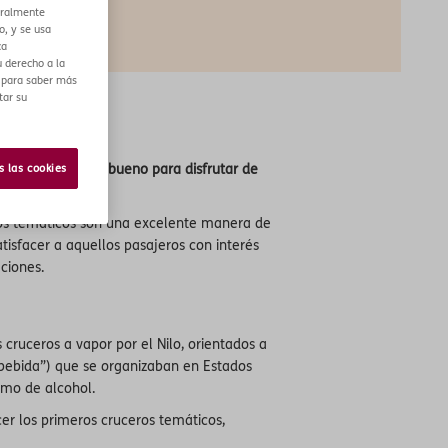
eralmente
o, y se usa
ca
 derecho a la
r para saber más
tar su
lquier motivo es bueno para disfrutar de
s las cookies
eros temáticos son una excelente manera de
tisfacer a aquellos pasajeros con interés
ciones.
cruceros a vapor por el Nilo, orientados a
 bebida”) que se organizaban en Estados
umo de alcohol.
er los primeros cruceros temáticos,