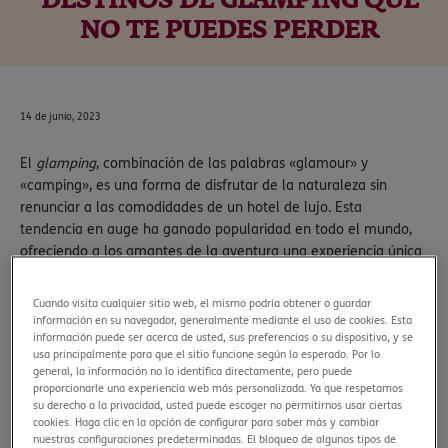
DESTINOS DE GLAMPING QUE
NO TE PUEDES PERDER
14 de junio, 2023
El
glamping
, combinación de las palabras «glamour» y
«camping», es una forma de disfrutar de la naturaleza sin
renunciar a las comodidades de un hotel de lujo. Esta
tendencia en auge ha ganado popularidad en todo el mundo,
ofreciendo a los amantes de la aventura una experiencia única
y llena de
glamour
, como su propio nombre indica.
Este tipo de turismo
deja de lado la tienda de campaña clásica
Cuando visita cualquier sitio web, el mismo podría obtener o guardar
información en su navegador, generalmente mediante el uso de cookies. Esta
y opta por casas-árbol, casas-tráiler, cabañas, bungalós, jaimas
información puede ser acerca de usted, sus preferencias o su dispositivo, y se
beduinas, yurtas mongolas o tipis, con servicios de auténtico
usa principalmente para que el sitio funcione según lo esperado. Por lo
lujo como spa, masajes, yoga…
general, la información no lo identifica directamente, pero puede
proporcionarle una experiencia web más personalizada. Ya que respetamos
Los destinos de
glamping
son cuidadosamente elegidos por su
su derecho a la privacidad, usted puede escoger no permitirnos usar ciertas
cookies. Haga clic en la opción de configurar para saber más y cambiar
emplazamiento único
, su nivel de prestaciones y la posibilidad
nuestras configuraciones predeterminadas. El bloqueo de algunos tipos de
de combinarlos con otras actividades o aventuras como