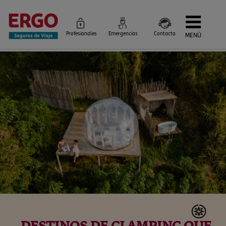
Profesionales
Emergencias
Contacta
MENÚ
Seguros de Viaje
Seguros por destino
Más Seguros
Blog
Siniestros e Instrucciones
Información Corporativa
Servicios