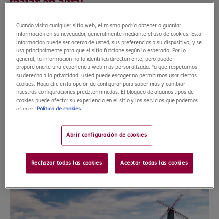
viajar en abril
La mejor época para visitar Amsterdam es, sin duda, el mes de
Cuando visita cualquier sitio web, el mismo podría obtener o guardar
abril, ya que es un mes lleno de eventos: desde la celebración
información en su navegador, generalmente mediante el uso de cookies. Esta
del Día del Rey y la fiesta en los canales hasta el Bredeweg
información puede ser acerca de usted, sus preferencias o su dispositivo, y se
Festival hasta el Awakenings Easter Music Festival, Amsterdam
usa principalmente para que el sitio funcione según lo esperado. Por lo
general, la información no lo identifica directamente, pero puede
es un lugar lleno de eventos en abril. Además, no puedes dejar
proporcionarle una experiencia web más personalizada. Ya que respetamos
de admirar sus tulipanes: la primavera en este destino es brutal.
su derecho a la privacidad, usted puede escoger no permitirnos usar ciertas
Podrás recorrer los emblemáticos jardines de Keukenhof o
cookies. Haga clic en la opción de configurar para saber más y cambiar
nuestras configuraciones predeterminadas. El bloqueo de algunos tipos de
disfrutar del desfile de las flores, de 42 kilómetros de longitud.
cookies puede afectar su experiencia en el sitio y los servicios que podemos
Por otro lado, y aunque un viaje a destinos europeos
ofrecer.
Pólitica de cookies
como Amsterdam suelen ser bastante asequibles, no olvides
llevar una póliza de vacaciones que incluya un
seguro de
Abrir configuración de cookies
cancelación de viaje
por lo que pudiera pasar. De esta manera,
si al final no puedes viajar por alguna de las causas
contempladas en tu seguro, podrás anular tu viaje y recuperar
Rechazar todas las cookies
Aceptar todas las cookies
el dinero de tus vacaciones no disfrutadas.