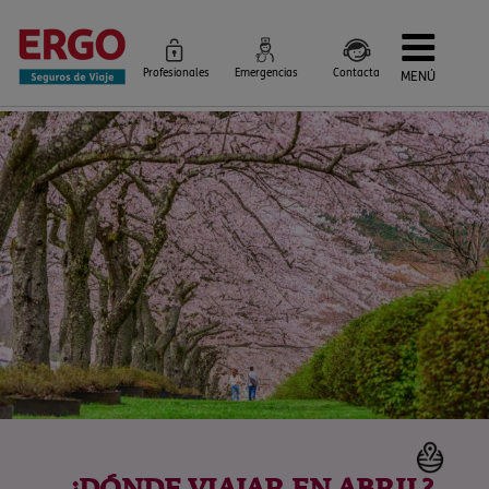
Profesionales
Emergencias
Contacta
MENÚ
Seguros de Viaje
Seguros por destino
Más Seguros
Blog
Siniestros e Instrucciones
Información Corporativa
Servicios