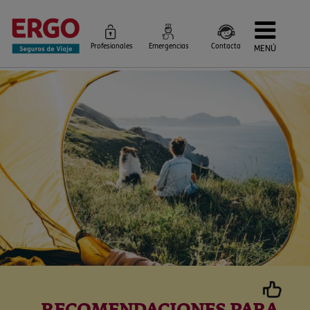
Profesionales
Emergencias
Contacta
MENÚ
Seguros de Viaje
Seguros por destino
Más Seguros
Blog
Siniestros e Instrucciones
Información Corporativa
Servicios