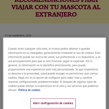
RECOMENDACIONES PARA
VIAJAR CON TU MASCOTA AL
EXTRANJERO
11 de septiembre, 2024
Viajar con tu mascota al extranjero puede ser una experiencia
Cuando visita cualquier sitio web, el mismo podría obtener o guardar
emocionante, pero suele traernos muchos dolores de cabeza,
información en su navegador, generalmente mediante el uso de cookies. Esta
información puede ser acerca de usted, sus preferencias o su dispositivo, y se
especialmente el trayecto en avión, preocupados por cómo lo
usa principalmente para que el sitio funcione según lo esperado. Por lo
pasará nuestro amigo peludo durante las horas que dura el
general, la información no lo identifica directamente, pero puede
vuelo.
proporcionarle una experiencia web más personalizada. Ya que respetamos
su derecho a la privacidad, usted puede escoger no permitirnos usar ciertas
Por ello, para garantizar que nuestro amigo viaja seguro y
cookies. Haga clic en la opción de configurar para saber más y cambiar
cómo durante el viaje, es importantísimo prepararse bien. A
nuestras configuraciones predeterminadas. El bloqueo de algunos tipos de
cookies puede afectar su experiencia en el sitio y los servicios que podemos
continuación, te dejamos una guía completa con
ofrecer.
Pólitica de cookies
recomendaciones para que los dos viajéis tranquilos y sin
preocupaciones.
Abrir configuración de cookies
Preparándote para viajar con tu