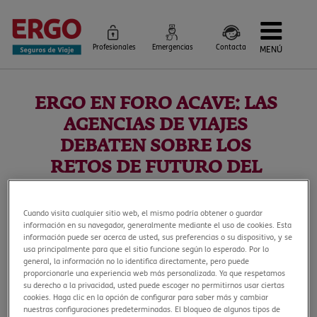
Profesionales
Emergencias
Contacta
MENÚ
Seguros de Viaje
Seguros por destino
ERGO EN FORO ACAVE: LAS
Más Seguros
Blog
AGENCIAS DE VIAJES
Siniestros e Instrucciones
Información Corporativa
DEBATEN SOBRE LOS
Servicios
RETOS DE FUTURO DEL
SECTOR
Cuando visita cualquier sitio web, el mismo podría obtener o guardar
6 de noviembre, 2023
información en su navegador, generalmente mediante el uso de cookies. Esta
información puede ser acerca de usted, sus preferencias o su dispositivo, y se
Más de 200 agencias de viajes y profesionales del
usa principalmente para que el sitio funcione según lo esperado. Por lo
general, la información no lo identifica directamente, pero puede
turismo, entre ellos María Martínez, Oscar Esteban y
proporcionarle una experiencia web más personalizada. Ya que respetamos
Cristina Ferres de ERGO Seguros de Viaje, participaron el
su derecho a la privacidad, usted puede escoger no permitirnos usar ciertas
pasado 3 de Octubre en el XXIII Foro de ACAVE, en el
cookies. Haga clic en la opción de configurar para saber más y cambiar
Sant Pau Recinto Modernista de Barcelona.
nuestras configuraciones predeterminadas. El bloqueo de algunos tipos de