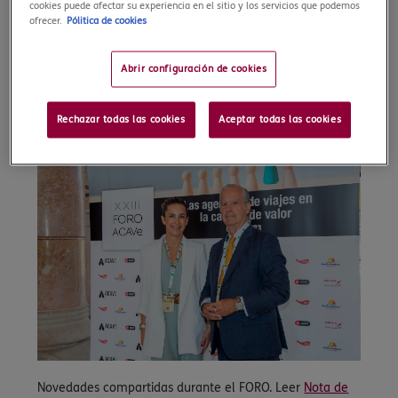
cookies puede afectar su experiencia en el sitio y los servicios que podemos
ACAVE (Asociación Catalana de Agencias de Viaje)
ofrecer.
Pólitica de cookies
presentó a los medios de comunicación los resultados
de una encuesta donde se augura un otoño e invierno
Abrir configuración de cookies
muy positivo para la reserva de viajes pese a los
escenarios de desaceleración económica que prevén los
expertos.
Rechazar todas las cookies
Aceptar todas las cookies
Novedades compartidas durante el FORO. Leer
Nota de