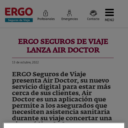
Profesionales
Emergencias
Contacta
MENÚ
Seguros de Viaje
Seguros por destino
ERGO SEGUROS DE VIAJE
Más Seguros
Blog
LANZA AIR DOCTOR
Siniestros e Instrucciones
Información Corporativa
Servicios
13 de octubre, 2022
ERGO Seguros de Viaje
presenta Air Doctor, su nuevo
servicio digital para estar más
cerca de sus clientes. Air
Doctor es una aplicación que
permite a los asegurados que
necesiten asistencia sanitaria
durante su viaje concertar una
cita médica de forma