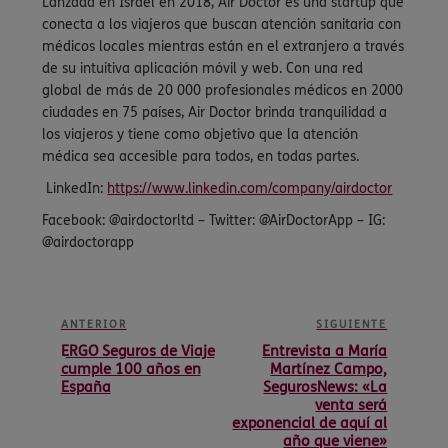
Lanzada en Israel en 2018, Air Doctor es una startup que
conecta a los viajeros que buscan atención sanitaria con
médicos locales mientras están en el extranjero a través
de su intuitiva aplicación móvil y web. Con una red
global de más de 20 000 profesionales médicos en 2000
ciudades en 75 países, Air Doctor brinda tranquilidad a
los viajeros y tiene como objetivo que la atención
médica sea accesible para todos, en todas partes.
LinkedIn:
https://www.linkedin.com/company/airdoctor
Facebook: @airdoctorltd – Twitter: @AirDoctorApp – IG:
@airdoctorapp
ANTERIOR
SIGUIENTE
ERGO Seguros de Viaje
Entrevista a María
cumple 100 años en
Martínez Campo,
España
SegurosNews: «La
venta será
exponencial de aquí al
año que viene»