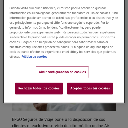
inmediata desde cualquier
lugar del mundo. A través de su
Cuando visita cualquier sitio web, el mismo podría obtener o guardar
información en su navegador, generalmente mediante el uso de cookies. Esta
la aplicación móvil o desde su
información puede ser acerca de usted, sus preferencias o su dispositivo, y se
página web, el asegurado puede
usa principalmente para que el sitio funcione según lo esperado. Por lo
elegir entre una cita médica
general, la información no lo identifica directamente, pero puede
proporcionarle una experiencia web más personalizada. Ya que respetamos
presencial, a domicilio o
su derecho a la privacidad, usted puede escoger no permitirnos usar ciertas
consulta telemedicina en
cookies. Haga clic en la opción de configurar para saber más y cambiar
cuestión de minutos.
nuestras configuraciones predeterminadas. El bloqueo de algunos tipos de
cookies puede afectar su experiencia en el sitio y los servicios que podemos
ofrecer.
Pólitica de cookies
Abrir configuración de cookies
Rechazar todas las cookies
Aceptar todas las cookies
ERGO Seguros de Viaje pone a la disposición de sus
clientes el exclusivo servicio de cita médica online Air