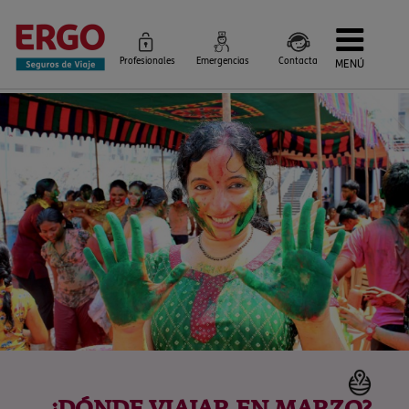
Profesionales
Emergencias
Contacta
MENÚ
Seguros de Viaje
Seguros por destino
Más Seguros
Blog
Siniestros e Instrucciones
Información Corporativa
Servicios