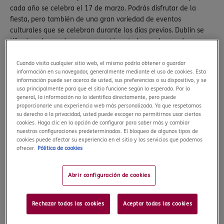
cada año se celebra el 17 de marzo. Podrás disfrutar de la
fiesta, pero también de una gran variedad de eventos
culturales que se celebran durante los días previos. Dublín se
tiñe de color verde en marzo y tú no te lo puedes perder.
Disfrutar del ambientazo en los alrededores del emblemático
Cuando visita cualquier sitio web, el mismo podría obtener o guardar
Temple Bar es una experiencia que vivir al menos una vez en la
información en su navegador, generalmente mediante el uso de cookies. Esta
vida:
cerveza, platos tradicionales y música en directo
te
información puede ser acerca de usted, sus preferencias o su dispositivo, y se
usa principalmente para que el sitio funcione según lo esperado. Por lo
esperan en sus calles. Y si vas con varios días de margen, te
general, la información no lo identifica directamente, pero puede
recomendamos visitar otras ciudades míticas irlandesas como
proporcionarle una experiencia web más personalizada. Ya que respetamos
Galway, Cork o el último puerto de donde partió el Titanic, Cobh.
su derecho a la privacidad, usted puede escoger no permitirnos usar ciertas
Además, encontrarás paisajes maravillosos donde se han
cookies. Haga clic en la opción de configurar para saber más y cambiar
nuestras configuraciones predeterminadas. El bloqueo de algunos tipos de
grabado películas y series como Juego de Tronos. ¡Viaja a
cookies puede afectar su experiencia en el sitio y los servicios que podemos
Irlanda en marzo!
ofrecer.
Pólitica de cookies
Abrir configuración de cookies
Rechazar todas las cookies
Aceptar todas las cookies