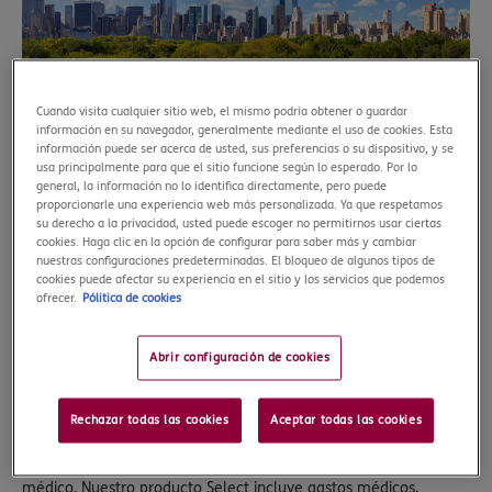
Japón y hanami (temporada de
Cuando visita cualquier sitio web, el mismo podría obtener o guardar
cerezos)
información en su navegador, generalmente mediante el uso de cookies. Esta
información puede ser acerca de usted, sus preferencias o su dispositivo, y se
En Japón, la Semana Santa coincide con la llegada de la
usa principalmente para que el sitio funcione según lo esperado. Por lo
primavera y la temporada de hanami, el florecimiento de los
general, la información no lo identifica directamente, pero puede
proporcionarle una experiencia web más personalizada. Ya que respetamos
cerezos. Durante esta época, los japoneses disfrutan de picnics
su derecho a la privacidad, usted puede escoger no permitirnos usar ciertas
bajo los sakura en parques y jardines, creando un ambiente de
cookies. Haga clic en la opción de configurar para saber más y cambiar
celebración y renovación. Aunque sus connotaciones religiosas
nuestras configuraciones predeterminadas. El bloqueo de algunos tipos de
cookies puede afectar su experiencia en el sitio y los servicios que podemos
difieren mucho de las nuestras, esta época del año es para los
ofrecer.
Pólitica de cookies
japoneses un momento de reflexión, belleza y aprecio por la
naturaleza.
Abrir configuración de cookies
Por otro lado, recuerda que, aunque este destino es uno de los
más seguros del mundo, cualquier percance médico (incluida
una simple consulta) puede salirte muy caro debido a los
Rechazar todas las cookies
Aceptar todas las cookies
elevados costes de su sistema sanitario. No olvides viajar con un
seguro de viaje a Japón
que contemple cualquier imprevisto
médico. Nuestro producto Select incluye gastos médicos,