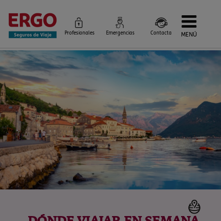
Profesionales
Emergencias
Contacta
MENÚ
Seguros de Viaje
Seguros por destino
Más Seguros
Blog
Siniestros e Instrucciones
Información Corporativa
Servicios