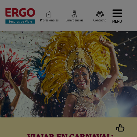
Profesionales
Emergencias
Contacta
MENÚ
Seguros de Viaje
Seguros por destino
Más Seguros
Blog
Siniestros e Instrucciones
Información Corporativa
Servicios