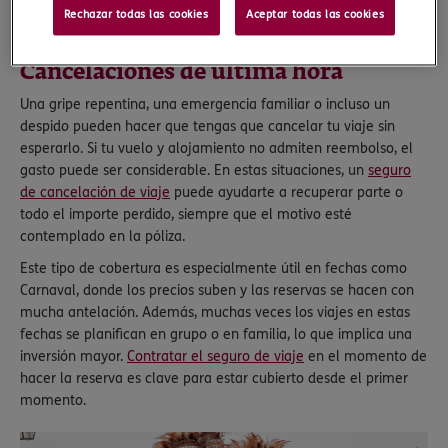
Rechazar todas las cookies
Aceptar todas las cookies
en Carnaval… y por qué no deberías salir sin estar protegido.
¡Vamos allá!
Cancelaciones de última hora
Una gripe repentina, una emergencia familiar o incluso un
despido pueden hacer que tengas que cancelar tu viaje sin
esperarlo. Si tu vuelo y alojamiento no admiten reembolso, el
gasto puede ser considerable. En estas situaciones, un
seguro
de cancelación de viaje
puede ayudarte a recuperar parte o
todo el importe perdido, siempre que el motivo esté
contemplado en la póliza.
Este tipo de cobertura es especialmente útil en fechas como
Carnaval, donde los precios suben y las reservas se hacen con
mucha antelación. Además, muchas veces los viajes en estas
fechas se planifican en grupo o en familia, lo que implica una
inversión mayor.
Contratar el seguro de viaje
en el momento de
hacer la reserva es clave para estar cubierto desde el primer
momento.