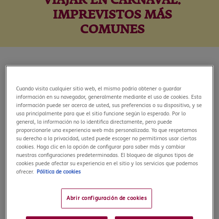
VIAJAR EN CARNAVAL:
IMPREVISTOS MÁS
COMUNES
15 de enero, 2026
Cuando visita cualquier sitio web, el mismo podría obtener o guardar
El Carnaval es una de las épocas más alegres del año para
información en su navegador, generalmente mediante el uso de cookies. Esta
hacer una escapada. Ya sea para vivirlo a lo grande en ciudades
información puede ser acerca de usted, sus preferencias o su dispositivo, y se
usa principalmente para que el sitio funcione según lo esperado. Por lo
como Río de Janeiro, Venecia o Santa Cruz de Tenerife, o para
general, la información no lo identifica directamente, pero puede
hacer una ruta cultural aprovechando los días festivos, lo cierto
proporcionarle una experiencia web más personalizada. Ya que respetamos
es que viajar en Carnaval tiene un encanto especial. Colores,
su derecho a la privacidad, usted puede escoger no permitirnos usar ciertas
cookies. Haga clic en la opción de configurar para saber más y cambiar
música, tradiciones y ganas de celebrar se mezclan en un
nuestras configuraciones predeterminadas. El bloqueo de algunos tipos de
ambiente único que invita a hacer las maletas.
cookies puede afectar su experiencia en el sitio y los servicios que podemos
ofrecer.
Pólitica de cookies
Pero no todo es brillo y confeti. Las aglomeraciones, los
cambios de última hora o la saturación en los transportes
también forman parte del paisaje en estas fechas. Por eso,
Abrir configuración de cookies
llevar un buen
seguro de viaje
puede marcar la diferencia si
algo se tuerce. Aquí repasamos los imprevistos más frecuentes