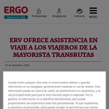
Profesionales
Emergencias
Contacta
MENÚ
Seguros de Viaje
Seguros por destino
Más Seguros
ERV OFRECE ASISTENCIA EN
Blog
Siniestros e Instrucciones
VIAJE A LOS VIAJEROS DE LA
Información Corporativa
Servicios
MAYORISTA TRANSRUTAS
20 de diciembre, 2016
TRANSRUTAS, mayorista de viajes
especializados en viajes a medida,
Cuando visita cualquier sitio web, el mismo podría obtener o guardar
tours exclusivos y programaciones
información en su navegador, generalmente mediante el uso de cookies. Esta
regulares, ha cerrado un acuerdo
información puede ser acerca de usted, sus preferencias o su dispositivo, y se
usa principalmente para que el sitio funcione según lo esperado. Por lo
con ERV, compañía especialista en
general, la información no lo identifica directamente, pero puede
seguros de viaje, para ofrecer
proporcionarle una experiencia web más personalizada. Ya que respetamos
cobertura a los viajeros de las
su derecho a la privacidad, usted puede escoger no permitirnos usar ciertas