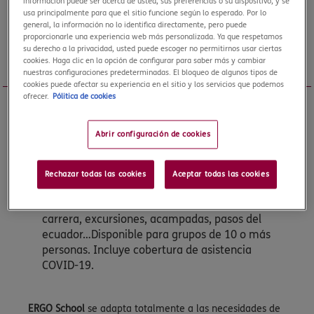
información puede ser acerca de usted, sus preferencias o su dispositivo, y se
usa principalmente para que el sitio funcione según lo esperado. Por lo
se.ejaivedsoruges-ogre@laicremoc.otpd
general, la información no lo identifica directamente, pero puede
proporcionarle una experiencia web más personalizada. Ya que respetamos
su derecho a la privacidad, usted puede escoger no permitirnos usar ciertas
cookies. Haga clic en la opción de configurar para saber más y cambiar
SCHOOL
nuestras configuraciones predeterminadas. El bloqueo de algunos tipos de
cookies puede afectar su experiencia en el sitio y los servicios que podemos
ofrecer.
Pólitica de cookies
Un seguro de viaje
Abrir configuración de cookies
para grupos de estudiantes.
Rechazar todas las cookies
Aceptar todas las cookies
Un seguro de viaje para estudiantes. Pensado
para protegerles en sus viajes de fin de curso,
carrera, excursiones, acampadas, pasos del
ecuador…Disponible para grupos de 10 o más
personas. Incluye cobertura de asistencia
COVID-19.
ERGO School
se adapta totalmente a las necesidades de