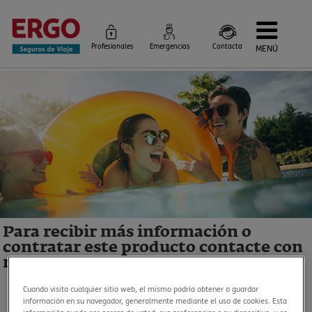
Profesionales
Emergencias
Contacta
MENÚ
Seguros de Viaje
Seguros por destino
Más Seguros
Blog
Siniestros e Instrucciones
Información Corporativa
Servicios
Para recibir más información o
contratar este producto contacte con
nosotros
Cuando visita cualquier sitio web, el mismo podría obtener o guardar
91 344 17 37
información en su navegador, generalmente mediante el uso de cookies. Esta