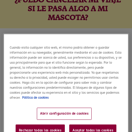
¿PUEDO CANCELAR MI VIAJE
SI LE PASA ALGO A MI
MASCOTA?
12 de junio, 2026
Cuando visita cualquier sitio web, el mismo podría obtener o guardar
información en su navegador, generalmente mediante el uso de cookies. Esta
Cuando organizamos unas vacaciones solemos pensar en
información puede ser acerca de usted, sus preferencias o su dispositivo, y se
usa principalmente para que el sitio funcione según lo esperado. Por lo
posibles imprevistos relacionados con nuestra salud, el trabajo
general, la información no lo identifica directamente, pero puede
o la familia. Sin embargo, hay otra situación que cada vez
proporcionarle una experiencia web más personalizada. Ya que respetamos
preocupa más a los viajeros: ¿
qué ocurre si nuestra mascota se
su derecho a la privacidad, usted puede escoger no permitirnos usar ciertas
pone gravemente enferma justo antes de viajar
?
cookies. Haga clic en la opción de configurar para saber más y cambiar
nuestras configuraciones predeterminadas. El bloqueo de algunos tipos de
Para muchas personas, perros y gatos forman parte de la
cookies puede afectar su experiencia en el sitio y los servicios que podemos
ofrecer.
Pólitica de cookies
familia. Por eso, cuando surge una emergencia relacionada con
nuestra mascota, lo último que apetece es marcharse de
vacaciones dejando atrás una situación delicada. La buena
Abrir configuración de cookies
noticia es que en ERGO Seguros de Viaje contamos
con
coberturas de anulación
que contemplan determinadas
Rechazar todas las cookies
Aceptar todas las cookies
situaciones relacionadas con las mascotas. Así, si un imprevisto