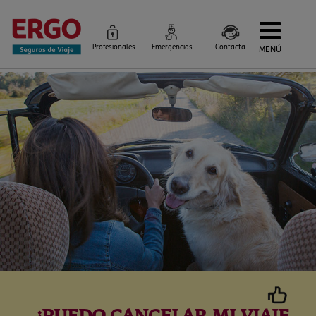
Profesionales
Emergencias
Contacta
MENÚ
Seguros de Viaje
Seguros por destino
Más Seguros
Blog
Siniestros e Instrucciones
Información Corporativa
Servicios