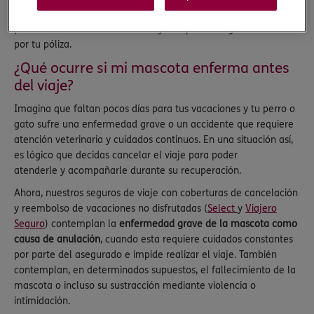
grave afecta a tu compañero de cuatro patas antes de viajar,
podrías cancelar tus vacaciones y recuperar los gastos cubiertos
por tu póliza.
¿Qué ocurre si mi mascota enferma antes
del viaje?
Imagina que faltan pocos días para tus vacaciones y tu perro o
gato sufre una enfermedad grave o un accidente que requiere
atención veterinaria y cuidados continuos. En una situación así,
es lógico que decidas cancelar el viaje para poder
atenderle y acompañarle durante su recuperación.
Ahora, nuestros seguros de viaje con coberturas de cancelación
y reembolso de vacaciones no disfrutadas (
Select
y
Viajero
Seguro
) contemplan la
enfermedad grave de la mascota como
causa de anulación
, cuando esta requiere cuidados constantes
por parte del asegurado e impide realizar el viaje. También
contemplan, en determinados supuestos, el fallecimiento de la
mascota o incluso su sustracción mediante violencia o
intimidación.