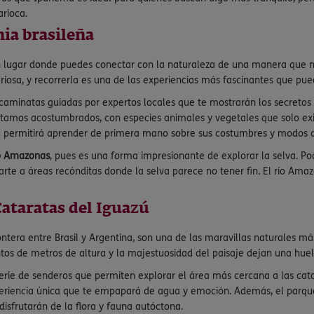
arioca.
nia brasileña
 lugar donde puedes conectar con la naturaleza de una manera que no
riosa, y recorrerla es una de las experiencias más fascinantes que pued
 caminatas guiadas por expertos locales que te mostrarán los secretos 
amos acostumbrados, con especies animales y vegetales que solo exi
te permitirá aprender de primera mano sobre sus costumbres y modos d
ío Amazonas
, pues es una forma impresionante de explorar la selva. Po
rte a áreas recónditas donde la selva parece no tener fin. El río Amazo
Cataratas del Iguazú
rontera entre Brasil y Argentina, son una de las maravillas naturales 
s de metros de altura y la majestuosidad del paisaje dejan una huell
rie de senderos que permiten explorar el área más cercana a las catar
eriencia única que te empapará de agua y emoción. Además, el parque 
isfrutarán de la flora y fauna autóctona.