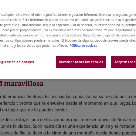
a cualquier sitio web, el mismo podría obtener o guardar información en su navegador, gen
so de cookies. Esta información puede ser acerca de usted, sus preferencias o su dispositiv
e para que el sitio funcione según lo esperado. Por lo general, la información no lo identifi
, pero puede proporcionarle una experiencia web más personalizada. Ya que respetamos su
sted puede escoger no permitirnos usar ciertas cookies. Haga clic en la opción de configura
estras configuraciones predeterminadas. El bloqueo de algunos tipos de cookies puede afec
n el sitio y los servicios que podemos ofrecer.
Pólitica de cookies
viajero una gran diversidad de paisajes, culturas y actividades para disfru
absolutamente imprescindibles. Desde la vibrante ciudad de Río de Jane
figuración de cookies
Rechazar todas las cookies
Aceptar toda
riencia para cualquier tipo de viajero.
es perder durante tu visita a este gigante sudamericano. ¡Vamos a ell
d maravillosa
mblemáticos de Brasil. Es una ciudad conocida por su mezcla única de
xperiencia vibrante que te envuelve desde el momento en que llegas. L
d un lugar que no te puedes perder.
de Jesucristo, es uno de los símbolos más representativos de Brasil y 
r de la ciudad. Subir hasta allí es una experiencia única y el mirador 
s iconos de Río, te lleva a la cima de una montaña desde donde puedes