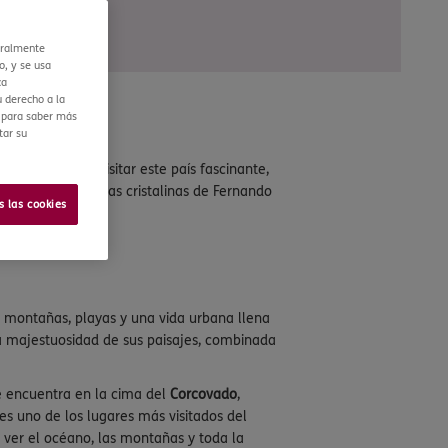
eralmente
o, y se usa
ca
 derecho a la
r para saber más
tar su
tar. Si planeas visitar este país fascinante,
iro hasta las aguas cristalinas de Fernando
s las cookies
o!
 montañas, playas y una vida urbana llena
a majestuosidad de sus paisajes, combinada
se encuentra en la cima del
Corcovado
,
es uno de los lugares más visitados del
 ver el océano, las montañas y toda la