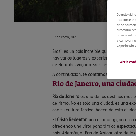
Cuando visit
mediante el u
principalment
directamente
privacidad, u
17 de enero, 2025
y cambiar nu
experiencia e
Brasil es un país increíble que le ofrece al 
hay varios lugares y experiencias que son 
Abrir con
de Noronha, viajar a Brasil es toda una expe
A continuación, te contamos qué no te pued
Río de Janeiro, una ciuda
Río de Janeiro
es uno de los destinos más e
de ritmo. No es solo una ciudad, es una e
con su cultura festiva, hacen de esta ciuda
El
Cristo Redentor
, una estatua gigantesca 
ofreciendo una vista panorámica espectacula
país. Además, el
Pan de Azúcar
, otro de lo