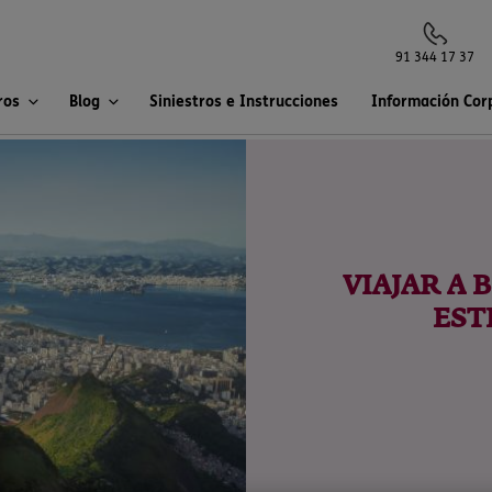
91 344 17 37
ros
Blog
Siniestros e Instrucciones
Información Cor
VIAJAR A 
EST