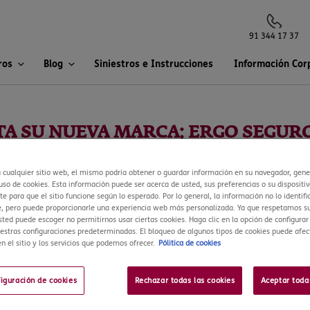
91 344 17 37
ros
Blog
Siniestros e Instrucciones
Información Cor
A SU NUEVA MARCA: ERGO SEGUROS
a cualquier sitio web, el mismo podría obtener o guardar información en su navegador, gen
so de cookies. Esta información puede ser acerca de usted, sus preferencias o su dispositiv
Viaje en el mercado español, modifica su denominación comercial a
ER
e para que el sitio funcione según lo esperado. Por lo general, la información no lo identifi
, pero puede proporcionarle una experiencia web más personalizada. Ya que respetamos su
sted puede escoger no permitirnos usar ciertas cookies. Haga clic en la opción de configura
atégico de ERGO, grupo asegurador al que pertenece ERV, con el que 
estras configuraciones predeterminadas. El bloqueo de algunos tipos de cookies puede afec
ructura.
n el sitio y los servicios que podemos ofrecer.
Pólitica de cookies
pecialista en este ramo, se convierte en
ERGO Seguros de Viaje
. La c
 su transformación de denominación, y desde hoy presenta a sus cli
figuración de cookies
Rechazar todas las cookies
Aceptar toda
viaje.es
.