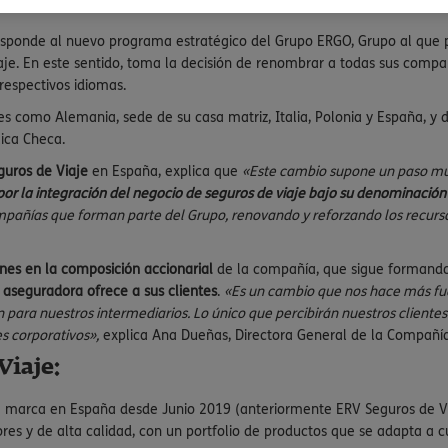
ponde al nuevo programa estratégico del Grupo ERGO, Grupo al que p
e. En este sentido, toma la decisión de renombrar a todas sus compañ
respectivos idiomas.
s como Alemania, sede de su casa matriz, Italia, Polonia y España, y 
ica Checa.
uros de Viaje
en España, explica que
«Este cambio supone un paso muy
or la integración del negocio de seguros de viaje bajo su denominación
ompañías que forman parte del Grupo, renovando y reforzando los recurso
nes en la composición accionarial
de la compañía, que sigue formando
a aseguradora ofrece a sus clientes
.
«Es un cambio que nos hace más fuer
án para nuestros intermediarios. Lo único que percibirán nuestros client
s corporativos»,
explica Ana Dueñas, Directora General de la Compañí
iaje:
 marca en España desde Junio 2019 (anteriormente ERV Seguros de Via
ores y de alta calidad, con un portfolio de productos que se adapta a 