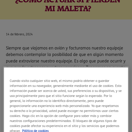
¿CÓMO ACTUAR SI PIERDEN
MI MALETA?
14 de febrero, 2024
Siempre que viajamos en avión y facturamos nuestro equipaje
debemos contemplar la posibilidad de que en algún momento
puede extraviarse nuestro equipaje. Es algo que puede ocurrir y
que puede estropear nuestras vacaciones. Tengamos en cuenta
que, cuando viajamos, nuestro equipaje pasa por varios túneles,
manos y vehículos, y éste puede extraviarse en cualquier
Cuando visita cualquier sitio web, el mismo podría obtener o guardar
información en su navegador, generalmente mediante el uso de cookies. Esta
momento sin que podamos evitarlo. Entonces, ¿cómo actuar si
información puede ser acerca de usted, sus preferencias o su dispositivo, y se
pierden mi maleta?
usa principalmente para que el sitio funcione según lo esperado. Por lo
general, la información no lo identifica directamente, pero puede
A continuación te dejamos algunas recomendaciones generales
proporcionarle una experiencia web más personalizada. Ya que respetamos
y te explicamos paso a paso cómo actuar si la aerolínea pierde
su derecho a la privacidad, usted puede escoger no permitirnos usar ciertas
tu maleta.
cookies. Haga clic en la opción de configurar para saber más y cambiar
nuestras configuraciones predeterminadas. El bloqueo de algunos tipos de
Cómo actuar si pierden mi maleta:
cookies puede afectar su experiencia en el sitio y los servicios que podemos
recomendaciones generales sobre
ofrecer.
Pólitica de cookies