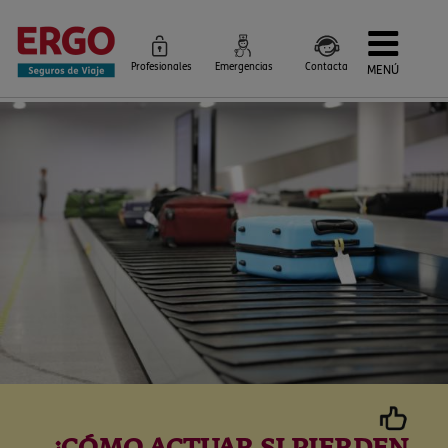
Profesionales
Emergencias
Contacta
MENÚ
Seguros de Viaje
Seguros por destino
Más Seguros
Blog
Siniestros e Instrucciones
Información Corporativa
Servicios