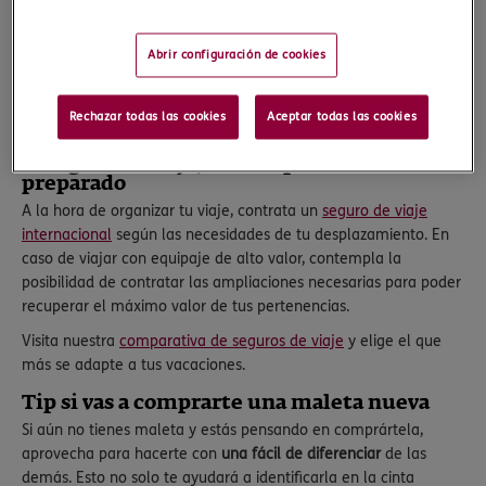
Equipaje
La pérdida de nuestras maletas es algo que en la mayoría de
Abrir configuración de cookies
los casos escapa a nuestro control. No obstante, con el fin de
minimizar al máximo la pérdida de tu equipaje, el viajero puede
Rechazar todas las cookies
Aceptar todas las cookies
seguir las siguientes recomendaciones.
El seguro de viaje, crucial para estar
preparado
A la hora de organizar tu viaje, contrata un
seguro de viaje
internacional
según las necesidades de tu desplazamiento. En
caso de viajar con equipaje de alto valor, contempla la
posibilidad de contratar las ampliaciones necesarias para poder
recuperar el máximo valor de tus pertenencias.
Visita nuestra
comparativa de seguros de viaje
y elige el que
más se adapte a tus vacaciones.
Tip si vas a comprarte una maleta nueva
Si aún no tienes maleta y estás pensando en comprártela,
aprovecha para hacerte con
una fácil de diferenciar
de las
demás. Esto no solo te ayudará a identificarla en la cinta