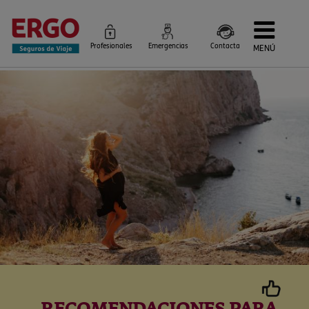
Profesionales
Emergencias
Contacta
MENÚ
Seguros de Viaje
Seguros por destino
Más Seguros
Blog
Siniestros e Instrucciones
Información Corporativa
Servicios