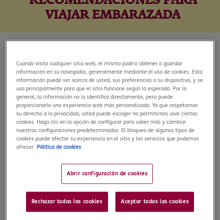
RECOMENDACIONES PARA
VIAJAR EMBARAZADA
26 de junio, 2024
Cuando visita cualquier sitio web, el mismo podría obtener o guardar
información en su navegador, generalmente mediante el uso de cookies. Esta
La espera de un bebé es un momento muy emocionante, y
información puede ser acerca de usted, sus preferencias o su dispositivo, y se
usa principalmente para que el sitio funcione según lo esperado. Por lo
muchas parejas deciden celebrar una «babymoon». Este viaje
general, la información no lo identifica directamente, pero puede
especial es una oportunidad perfecta para disfrutar de la
proporcionarle una experiencia web más personalizada. Ya que respetamos
compañía de tu pareja antes de la llegada del pequeño de la
su derecho a la privacidad, usted puede escoger no permitirnos usar ciertas
cookies. Haga clic en la opción de configurar para saber más y cambiar
casa. Aprovechar para hacer el último viaje a solas con tu
nuestras configuraciones predeterminadas. El bloqueo de algunos tipos de
pareja no solo fortalece la relación, sino que también os
cookies puede afectar su experiencia en el sitio y los servicios que podemos
permitirá relajaros y crear recuerdos inolvidables juntos. No
ofrecer.
Pólitica de cookies
obstante, viajar embarazada conlleva sus riesgos, pero teniendo
en cuenta algunas consideraciones todo irá sobre ruedas.
Abrir configuración de cookies
A continuación, te dejamos nuestras recomendaciones para
que tu viaje durante el embarazo sea seguro y salga
Rechazar todas las cookies
Aceptar todas las cookies
fenomenal. ¡Empezamos!
Algunas recomendaciones antes de