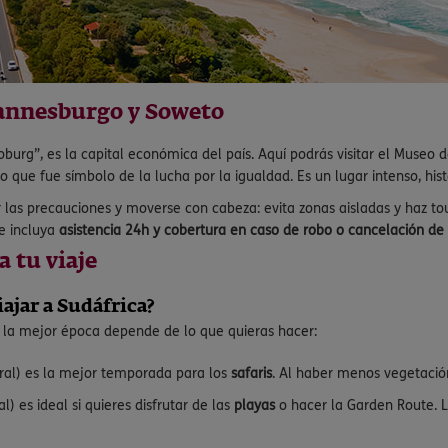
hannesburgo y Soweto
rg”, es la capital económica del país. Aquí podrás visitar el Museo de
 que fue símbolo de la lucha por la igualdad. Es un lugar intenso, his
las precauciones y moverse con cabeza: evita zonas aisladas y haz tou
ue incluya
asistencia 24h y cobertura en caso de robo o cancelación de 
 tu viaje
iajar a Sudáfrica?
ro la mejor época depende de lo que quieras hacer:
tral) es la mejor temporada para los
safaris
. Al haber menos vegetación
l) es ideal si quieres disfrutar de las
playas
o hacer la Garden Route. L