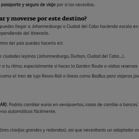
u pasaporte y seguro de viaje
por si los necesitas.
gar y moverse por este destino?
 puedes llegar a Johannesburgo o Ciudad del Cabo haciendo escala en
ependiendo del itinerario.
tro del país puedes hacerlo en:
re ciudades lejanas (Johannesburgo, Durban, Ciudad del Cabo…).
r a tu ritmo, especialmente si haces la Garden Route o visitas reservas 
s como el tren de lujo Rovos Rail o líneas como BazBus para viajeros j
ZAR)
. Podrás cambiar euros en aeropuertos, casas de cambio o bancos. 
eros automáticos fácilmente.
(tres clavijas grandes y redondas), así que necesitarás un adaptador esp