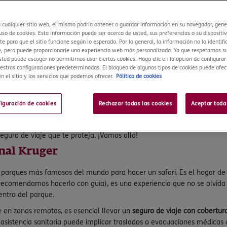
a cualquier sitio web, el mismo podría obtener o guardar información en su navegador, gen
so de cookies. Esta información puede ser acerca de usted, sus preferencias o su dispositiv
e para que el sitio funcione según lo esperado. Por lo general, la información no lo identifi
, pero puede proporcionarle una experiencia web más personalizada. Ya que respetamos su
sted puede escoger no permitirnos usar ciertas cookies. Haga clic en la opción de configura
estras configuraciones predeterminadas. El bloqueo de algunos tipos de cookies puede afec
n el sitio y los servicios que podemos ofrecer.
Pólitica de cookies
urero y con buena gastronomía? Todo eso (y más) lo encuentras en Sudáf
o Ciudad del Cabo o Johannesburgo,
viajar a Sudáfrica es pura diversidad
figuración de cookies
Rechazar todas las cookies
Aceptar toda
go que enseñarte.
nzarte a la aventura, esta guía es para ti: qué ver y hacer en Sudáfric
eguro de viaje que te proteja. ¡Vamos allá!
onal Kruger
parques más famosos del mundo para hacer un safari. Es el hogar de lo
4 (recomendamos hacerlo con guía), es una experiencia que no se olvi
ntro del parque.
bre en zonas remotas, es esencial llevar un
seguro de viaje con cobertu
 asistencia sanitaria puede implicar traslados o evacuaciones médicas 