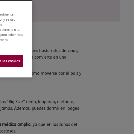
eralmente
o, y se usa
ca
 derecho a la
r para saber más
tar su
rica. Desde safaris hasta rutas de vinos,
. Aquí cada día se convierte en una
s las cookies
a, cuándo viajar, cómo moverse por el país y
s “Big Five” (león, leopardo, elefante,
da jamás. Además, puedes dormir en lodges
ra médica amplia
, ya que en las zonas del
costosas.