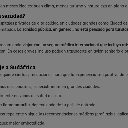
e son meses ideales: buen clima, menos turismo y naturaleza en pleno e
a sanidad?
ospitales privados de alta calidad en ciudades grandes como Ciudad d
limitados.
La sanidad pública, en general, no está pensada para turista
es recomienda
viajar con un seguro médico internacional que incluya asist
can. En casos graves, incluso podrían trasladarte en avión sanitario a ot
e a Sudáfrica
equiere ciertas precauciones para que la experiencia sea positiva de pri
nas desconocidas, especialmente en grandes ciudades.
almente en zonas de safari o costa.
a fiebre amarilla
, dependiendo de tu país de entrada.
 usa repelente y sigue las recomendaciones médicas (profilaxis si aplica
ales: mejor embotellada.