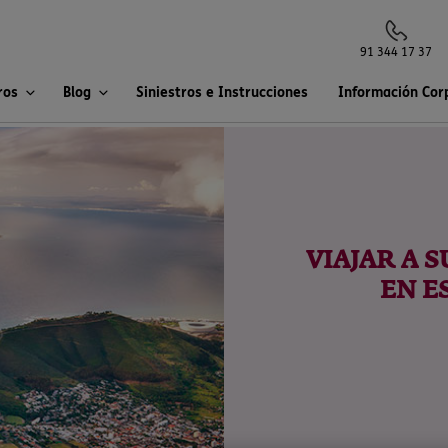
91 344 17 37
ros
Blog
Siniestros e Instrucciones
Información Cor
VIAJAR A 
EN E