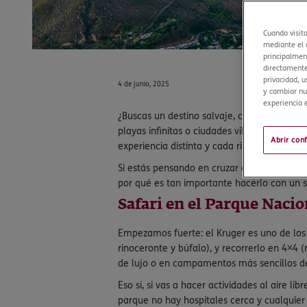
Cuando visit
mediante el u
principalment
directamente
privacidad, u
4 de junio, 2025
y cambiar nu
experiencia e
¿Buscas un destino salvaje, cultural, avent
playas infinitas o ciudades vibrantes com
Abrir con
experiencia distinta y cada rincón tiene al
Si estás pensando en cruzar el ecuador y la
por qué es tan importante hacerlo con un s
Safari en el Parque Naci
Empezamos fuerte: el Kruger es uno de los 
rinoceronte y búfalo), y recorrerlo en 4×
de lujo o en campamentos más sencillos de
Eso sí, si vas a hacer actividades al aire li
parque no hay hospitales cerca y cualquier